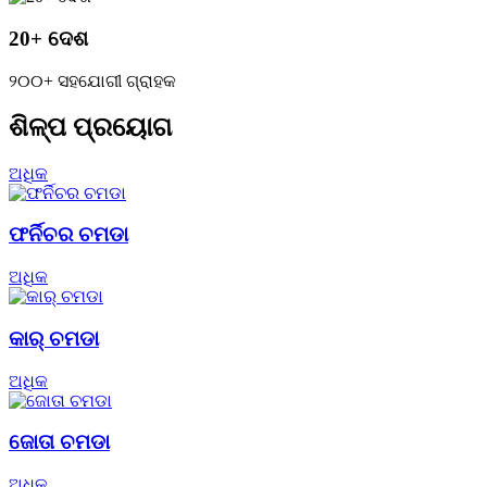
20+ ଦେଶ
୨୦୦+ ସହଯୋଗୀ ଗ୍ରାହକ
ଶିଳ୍ପ ପ୍ରୟୋଗ
ଅଧିକ
ଫର୍ନିଚର ଚମଡା
ଅଧିକ
କାର୍ ଚମଡା
ଅଧିକ
ଜୋତା ଚମଡା
ଅଧିକ