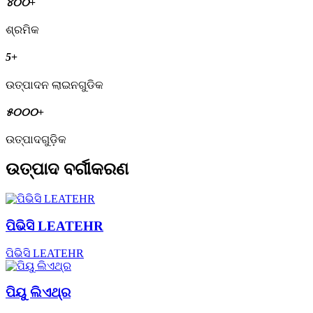
୪୦୦
+
ଶ୍ରମିକ
5
+
ଉତ୍ପାଦନ ଲାଇନଗୁଡିକ
୫୦୦୦
+
ଉତ୍ପାଦଗୁଡ଼ିକ
ଉତ୍ପାଦ ବର୍ଗୀକରଣ
ପିଭିସି LEATEHR
ପିଭିସି LEATEHR
ପିୟୁ ଲିଏଥ୍ର