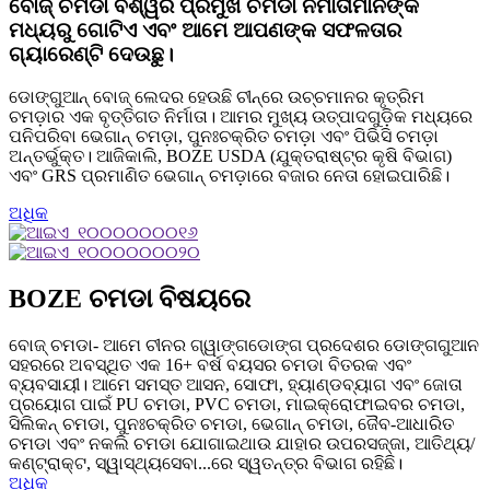
ବୋଜ୍ ଚମଡା ବିଶ୍ୱର ପ୍ରମୁଖ ଚମଡା ନିର୍ମାତାମାନଙ୍କ
ମଧ୍ୟରୁ ଗୋଟିଏ ଏବଂ ଆମେ ଆପଣଙ୍କ ସଫଳତାର
ଗ୍ୟାରେଣ୍ଟି ଦେଉଛୁ।
ଡୋଙ୍ଗୁଆନ୍ ବୋଜ୍ ଲେଦର ହେଉଛି ଚୀନ୍‌ରେ ଉଚ୍ଚମାନର କୃତ୍ରିମ
ଚମଡ଼ାର ଏକ ବୃତ୍ତିଗତ ନିର୍ମାତା। ଆମର ମୁଖ୍ୟ ଉତ୍ପାଦଗୁଡ଼ିକ ମଧ୍ୟରେ
ପନିପରିବା ଭେଗାନ୍ ଚମଡ଼ା, ପୁନଃଚକ୍ରିତ ଚମଡ଼ା ଏବଂ ପିଭିସି ଚମଡ଼ା
ଅନ୍ତର୍ଭୁକ୍ତ। ଆଜିକାଲି, BOZE USDA (ଯୁକ୍ତରାଷ୍ଟ୍ର କୃଷି ବିଭାଗ)
ଏବଂ GRS ପ୍ରମାଣିତ ଭେଗାନ୍ ଚମଡ଼ାରେ ବଜାର ନେତା ହୋଇପାରିଛି।
ଅଧିକ
BOZE ଚମଡା ବିଷୟରେ
ବୋଜ୍ ଚମଡା- ଆମେ ଚୀନର ଗ୍ୱାଙ୍ଗଡୋଙ୍ଗ ପ୍ରଦେଶର ଡୋଙ୍ଗଗୁଆନ
ସହରରେ ଅବସ୍ଥିତ ଏକ 16+ ବର୍ଷ ବୟସର ଚମଡା ବିତରକ ଏବଂ
ବ୍ୟବସାୟୀ। ଆମେ ସମସ୍ତ ଆସନ, ସୋଫା, ହ୍ୟାଣ୍ଡବ୍ୟାଗ ଏବଂ ଜୋତା
ପ୍ରୟୋଗ ପାଇଁ PU ଚମଡା, PVC ଚମଡା, ମାଇକ୍ରୋଫାଇବର ଚମଡା,
ସିଲିକନ୍ ଚମଡା, ପୁନଃଚକ୍ରିତ ଚମଡା, ଭେଗାନ୍ ଚମଡା, ଜୈବ-ଆଧାରିତ
ଚମଡା ଏବଂ ନକଲି ଚମଡା ଯୋଗାଇଥାଉ ଯାହାର ଉପରସଜ୍ଜା, ଆତିଥ୍ୟ/
କଣ୍ଟ୍ରାକ୍ଟ, ସ୍ୱାସ୍ଥ୍ୟସେବା...ରେ ସ୍ୱତନ୍ତ୍ର ବିଭାଗ ରହିଛି।
ଅଧିକ