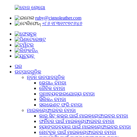
ruby@cignoleather.com
+୮୬ ୧୮୩୧୯୯୭୯୬୪୬
ଘର
ଉତ୍ପାଦଗୁଡ଼ିକ
ନୂତନ ଉତ୍ପାଦଗୁଡ଼ିକ
ଭେଗାନ୍ ଚମଡା
ଜୈବିକ ଚମଡା
ପୁନଃବ୍ୟବହାରଯୋଗ୍ୟ ଚମଡା
ସିଲିକନ୍ ଚମଡା
ସଲଭେଣ୍ଟ ଫ୍ରି ଚମଡା
ମାଇକ୍ରୋଫାଇବର ଚମଡା
କାର ସିଟ୍ କଭର ପାଇଁ ମାଇକ୍ରୋଫାଇବର ଚମଡା
ଫର୍ନିଚର ପାଇଁ ମାଇକ୍ରୋଫାଇବର ଚମଡା
ହ୍ୟାଙ୍ଗଡବ୍ୟାଗ ପାଇଁ ମାଇକ୍ରୋଫାଇବର ଚମଡା
ନୋଟବୁକ୍ ପାଇଁ ମାଇକ୍ରୋଫାଇବର ଚମଡା