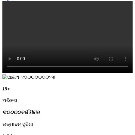
15
+
ଅଭିଜ୍ଞତା
୩୦୦୦୦
ବର୍ଗ ମିଟର
ଉତ୍ପାଦନ ସୁବିଧା