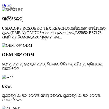
ଅଧିକ
ସାର୍ଟିଫିକେଟ୍
USDA,GRS,RCS,OEKO-TEX,REACH.ଡାଇମିଥାଇଲ୍ ଫର୍ମାମାଇଡ୍
ମୁକ୍ତ(DMF-A),CAII7USA ଅଗ୍ନି ପ୍ରତିରୋଧକ,BS5852 BS7176
ଅଗ୍ନି ପ୍ରତିରୋଧକ,AZ0 ମୁକ୍ତ ମାନକ...
OEM ଏବଂ ODM
ଫୋମ୍ ପ୍ୟାଚ୍, ହଟ୍ ଷ୍ଟାମ୍ପଡ୍, ସିଲେଇ, ଡିଜିଟାଲ୍ ପ୍ରିଣ୍ଟ୍, କ୍ରିମ୍ପଡ୍,
ପର୍ଫୋରେଟ୍
ସେବା
ଗୁଣବତ୍ତା ଯାଞ୍ଚ, ୧୦୦% ସମୟ ବିତରଣ, ଗୁଣବତ୍ତା ଯାଞ୍ଚ, ୧୦୦%
ସମୟ ବିତରଣ