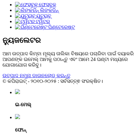
ଫେସବୁକ୍
ଲିଙ୍କଡିନ୍
ୟୁଟ୍ୟୁବ୍
ଟ୍ୱିଟର
ପିଣ୍ଟେରେଷ୍ଟ
ନ୍ୟୁଜଲେଟର
ଆମ ଉତ୍ପାଦ କିମ୍ବା ମୂଲ୍ୟ ତାଲିକା ବିଷୟରେ ପଚାରିବା ପାଇଁ ଦୟାକରି
ଆପଣଙ୍କ ଇମେଲ୍ ଆମକୁ ପଠାନ୍ତୁ ଏବଂ ଆମେ 24 ଘଣ୍ଟା ମଧ୍ୟରେ
ଯୋଗାଯୋଗ କରିବୁ।
ଉତ୍ପାଦ ନମୁନା ଡାଉନଲୋଡ୍ କରନ୍ତୁ
© କପିରାଇଟ୍ - ୨୦୧୦-୨୦୨୫ : ସର୍ବସତ୍ତ୍ଵ ସଂରକ୍ଷିତ।
ଇ-ମେଲ୍
ଫୋନ୍