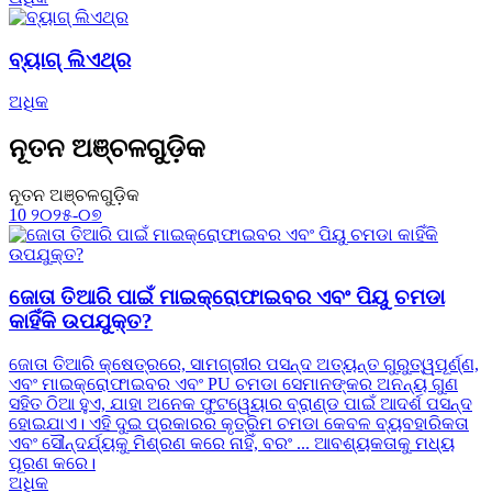
ବ୍ୟାଗ୍ ଲିଏଥ୍ର
ଅଧିକ
ନୂତନ ଅଞ୍ଚଳଗୁଡ଼ିକ
ନୂତନ ଅଞ୍ଚଳଗୁଡ଼ିକ
10
୨୦୨୫-୦୭
ଜୋତା ତିଆରି ପାଇଁ ମାଇକ୍ରୋଫାଇବର ଏବଂ ପିୟୁ ଚମଡା
କାହିଁକି ଉପଯୁକ୍ତ?
ଜୋତା ତିଆରି କ୍ଷେତ୍ରରେ, ସାମଗ୍ରୀର ପସନ୍ଦ ଅତ୍ୟନ୍ତ ଗୁରୁତ୍ୱପୂର୍ଣ୍ଣ,
ଏବଂ ମାଇକ୍ରୋଫାଇବର ଏବଂ PU ଚମଡା ସେମାନଙ୍କର ଅନନ୍ୟ ଗୁଣ
ସହିତ ଠିଆ ହୁଏ, ଯାହା ଅନେକ ଫୁଟୱେୟାର ବ୍ରାଣ୍ଡ ପାଇଁ ଆଦର୍ଶ ପସନ୍ଦ
ହୋଇଯାଏ। ଏହି ଦୁଇ ପ୍ରକାରର କୃତ୍ରିମ ଚମଡା କେବଳ ବ୍ୟବହାରିକତା
ଏବଂ ସୌନ୍ଦର୍ଯ୍ୟକୁ ମିଶ୍ରଣ କରେ ନାହିଁ, ବରଂ ... ଆବଶ୍ୟକତାକୁ ମଧ୍ୟ
ପୂରଣ କରେ।
ଅଧିକ