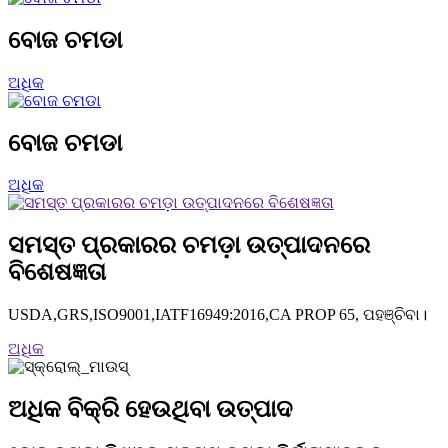
ବୋଜ ଚମଡା
ଅଧିକ
ବୋଜ ଚମଡା
ଅଧିକ
ସମସ୍ତ ପ୍ରକାରର ଚମଡ଼ା ଉତ୍ପାଦନରେ
ବିଶେଷଜ୍ଞତା
USDA,GRS,ISO9001,IATF16949:2016,CA PROP 65, ପହଞ୍ଚିବା।
ଅଧିକ
ଅଧିକ ବିକ୍ରି ହେଉଥିବା ଉତ୍ପାଦ