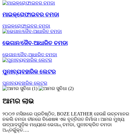
ମାଇକ୍ରୋଫାଇବର ଚମଡା
ମାଇକ୍ରୋଫାଇବର ଚମଡା
ଭେଗାନ/ଜୈବ-ଆଧାରିତ ଚମଡା
ଭେଗାନ/ଜୈବ-ଆଧାରିତ ଚମଡା
ପୁନଃବ୍ୟବହାରିକ ଲେଟର
ପୁନଃବ୍ୟବହାରିକ ଲେଟର
ଆମର ଲାଭ
୨୦୦୭ ମସିହାରେ ପ୍ରତିଷ୍ଠିତ, BOZE LEATHER ହେଉଛି ଉଚ୍ଚମାନର
ନକଲି ଚମଡା ଚୀନରେ ବିଶେଷଜ୍ଞ ଏକ ବୃତ୍ତିଗତ ନିର୍ମାତା। ଆମର ମୁଖ୍ୟ
ଉତ୍ପାଦଗୁଡ଼ିକ ମଧ୍ୟରେ ଭେଗାନ୍ ଚମଡା, ପୁନଃଚକ୍ରିତ ଚମଡା
ଅନ୍ତର୍ଭୁକ୍ତ….