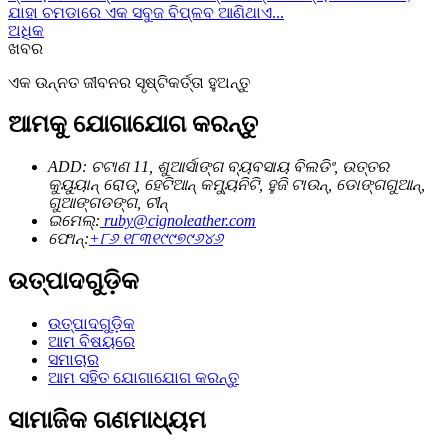
ଯାହା ଚମଡାରେ ଏକ ସବୁଜ ବିପ୍ଳବ ଆଣିଥାଏ...
ଅଧିକ
ଖବର
ଏକ ଉନ୍ନତ ଜୀବନର ସୃଷ୍ଟିକର୍ତ୍ତା ହୁଅନ୍ତୁ
ଆମକୁ ଯୋଗାଯୋଗ କରନ୍ତୁ
ADD: ଚଟାଣ 11, ଶୁଆର୍ସାଙ୍ଗ ବ୍ୟବସାୟ ବିଲଡିଂ, ଉତ୍ତର
କୁୟୁୟାନ୍ ରୋଡ୍, ହେଟିଆନ୍ କମ୍ୟୁନିଟି, ହୁଜି ଟାଉନ୍, ଡୋଙ୍ଗଗୁଆନ୍,
ଗୁଆଙ୍ଗଡଙ୍ଗ, ଚୀନ୍
ଇମେଲ୍:
ruby@cignoleather.com
ଫୋନ୍:
+୮୬ ୧୮୩୧୯୯୭୯୬୪୬
ଉତ୍ପାଦଗୁଡ଼ିକ
ଉତ୍ପାଦଗୁଡ଼ିକ
ଆମ ବିଷୟରେ
ସମାଚାର
ଆମ ସହିତ ଯୋଗାଯୋଗ କରନ୍ତୁ
ସାମାଜିକ ଗଣମାଧ୍ୟମ