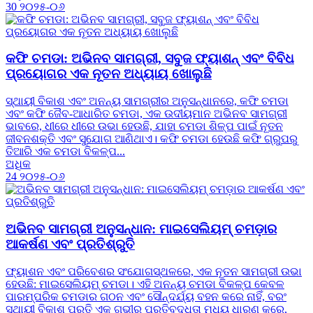
30
୨୦୨୫-୦୬
କଫି ଚମଡା: ଅଭିନବ ସାମଗ୍ରୀ, ସବୁଜ ଫ୍ୟାଶନ୍ ଏବଂ ବିବିଧ
ପ୍ରୟୋଗର ଏକ ନୂତନ ଅଧ୍ୟାୟ ଖୋଲୁଛି
ସ୍ଥାୟୀ ବିକାଶ ଏବଂ ଅନନ୍ୟ ସାମଗ୍ରୀର ଅନୁସନ୍ଧାନରେ, କଫି ଚମଡା
ଏବଂ କଫି ଜୈବ-ଆଧାରିତ ଚମଡା, ଏକ ଉଦୀୟମାନ ଅଭିନବ ସାମଗ୍ରୀ
ଭାବରେ, ଧୀରେ ଧୀରେ ଉଭା ହେଉଛି, ଯାହା ଚମଡା ଶିଳ୍ପ ପାଇଁ ନୂତନ
ଜୀବନଶକ୍ତି ଏବଂ ସୁଯୋଗ ଆଣିଥାଏ। କଫି ଚମଡା ହେଉଛି କଫି ଗ୍ରୁପରୁ
ତିଆରି ଏକ ଚମଡା ବିକଳ୍ପ...
ଅଧିକ
24
୨୦୨୫-୦୬
ଅଭିନବ ସାମଗ୍ରୀ ଅନୁସନ୍ଧାନ: ମାଇସେଲିୟମ୍ ଚମଡ଼ାର
ଆକର୍ଷଣ ଏବଂ ପ୍ରତିଶ୍ରୁତି
ଫ୍ୟାଶନ ଏବଂ ପରିବେଶର ସଂଯୋଗସ୍ଥଳରେ, ଏକ ନୂତନ ସାମଗ୍ରୀ ଉଭା
ହେଉଛି: ମାଇସେଲିୟମ୍ ଚମଡା। ଏହି ଅନନ୍ୟ ଚମଡା ବିକଳ୍ପ କେବଳ
ପାରମ୍ପରିକ ଚମଡାର ଗଠନ ଏବଂ ସୌନ୍ଦର୍ଯ୍ୟ ବହନ କରେ ନାହିଁ, ବରଂ
ସ୍ଥାୟୀ ବିକାଶ ପ୍ରତି ଏକ ଗଭୀର ପ୍ରତିବଦ୍ଧତା ମଧ୍ୟ ଧାରଣ କରେ,