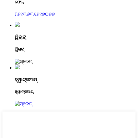
ଫୋନ୍
୮୬୧୩୬୩୧୭୧୭୦୭୭
ୱିଚାଟ୍
ୱିଚାଟ୍
ହ୍ୱାଟ୍ସଆପ୍
ହ୍ୱାଟ୍ସଆପ୍