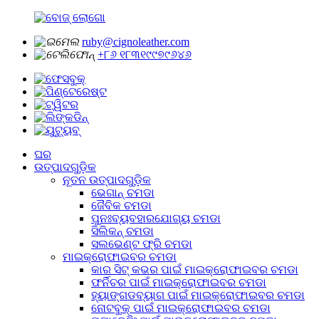
ruby@cignoleather.com
+୮୬ ୧୮୩୧୯୯୭୯୬୪୬
ଘର
ଉତ୍ପାଦଗୁଡ଼ିକ
ନୂତନ ଉତ୍ପାଦଗୁଡ଼ିକ
ଭେଗାନ୍ ଚମଡା
ଜୈବିକ ଚମଡା
ପୁନଃବ୍ୟବହାରଯୋଗ୍ୟ ଚମଡା
ସିଲିକନ୍ ଚମଡା
ସଲଭେଣ୍ଟ ଫ୍ରି ଚମଡା
ମାଇକ୍ରୋଫାଇବର ଚମଡା
କାର ସିଟ୍ କଭର ପାଇଁ ମାଇକ୍ରୋଫାଇବର ଚମଡା
ଫର୍ନିଚର ପାଇଁ ମାଇକ୍ରୋଫାଇବର ଚମଡା
ହ୍ୟାଙ୍ଗଡବ୍ୟାଗ ପାଇଁ ମାଇକ୍ରୋଫାଇବର ଚମଡା
ନୋଟବୁକ୍ ପାଇଁ ମାଇକ୍ରୋଫାଇବର ଚମଡା