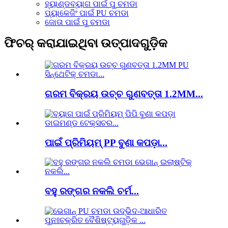
ହ୍ୟାଣ୍ଡବ୍ୟାଗ ପାଇଁ ପୁ ଚମଡା
ପ୍ୟାକେଜିଂ ପାଇଁ PU ଚମଡା
ଜୋତା ପାଇଁ ପୁ ଚମଡା
ଫିଚର୍ କରାଯାଇଥିବା ଉତ୍ପାଦଗୁଡ଼ିକ
ଗରମ ବିକ୍ରୟ ଉଚ୍ଚ ଗୁଣବତ୍ତା 1.2MM...
ପାଇଁ ପ୍ରିମିୟମ୍ PP ବୁଣା କପଡ଼ା...
ବହୁ ରଙ୍ଗର ନକଲି ଚର୍ମ...