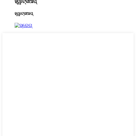
ହ୍ୱାଟ୍ସଆପ୍
ହ୍ୱାଟ୍ସଆପ୍