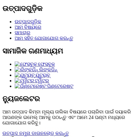
ଉତ୍ପାଦଗୁଡ଼ିକ
ଉତ୍ପାଦଗୁଡ଼ିକ
ଆମ ବିଷୟରେ
ସମାଚାର
ଆମ ସହିତ ଯୋଗାଯୋଗ କରନ୍ତୁ
ସାମାଜିକ ଗଣମାଧ୍ୟମ
ଫେସବୁକ୍
ଲିଙ୍କଡିନ୍
ୟୁଟ୍ୟୁବ୍
ଟ୍ୱିଟର
ପିଣ୍ଟେରେଷ୍ଟ
ନ୍ୟୁଜଲେଟର
ଆମ ଉତ୍ପାଦ କିମ୍ବା ମୂଲ୍ୟ ତାଲିକା ବିଷୟରେ ପଚାରିବା ପାଇଁ ଦୟାକରି
ଆପଣଙ୍କ ଇମେଲ୍ ଆମକୁ ପଠାନ୍ତୁ ଏବଂ ଆମେ 24 ଘଣ୍ଟା ମଧ୍ୟରେ
ଯୋଗାଯୋଗ କରିବୁ।
ଉତ୍ପାଦ ନମୁନା ଡାଉନଲୋଡ୍ କରନ୍ତୁ