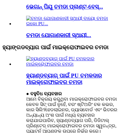
ଭେଗାନ୍ ପିୟୁ ଚମଡା ପ୍ଲାଣ୍ଟ-ବେସ୍...
ଚମଡା ଯୋଗାଣକାରୀ ସ୍ଥାୟୀ...
ହ୍ୟାଙ୍ଗଡବ୍ୟାଗ ପାଇଁ ମାଇକ୍ରୋଫାଇବର ଚମଡା
ହ୍ୟାଣ୍ଡବ୍ୟାଗ୍ ପାଇଁ PU ଚମକଦାର
ମାଇକ୍ରୋଫାଇବର ଚମଡା
● ବହୁବିଧ ବ୍ୟବହାର
ଆମେ ବିକ୍ରୟ କରୁଥିବା ମାଇକ୍ରୋଫାଇବର ଚମଡା
କେବଳ ସିଟ୍ ପାଇଁ ନୁହେଁ, ବରଂ ଷ୍ଟିଅରିଂ ଚକ କଭର,
କାର ସିଲିଂ/ହେଡଲାଇନର, ଡ୍ୟାସବୋର୍ଡ ଏବଂ ଭିତରର
ଅନ୍ୟାନ୍ୟ ଅଂଶ ପାଇଁ ମଧ୍ୟ ବ୍ୟବହାର
କରାଯାଇପାରିବ, ହ୍ୟାଣ୍ଡବ୍ୟାଗ ପରି, ଡିଜିଟାଲ୍
ପ୍ରିଣ୍ଟେଡ୍ ମାଇକ୍ରୋଫାଇବର ଚମଡା ସ୍ୱତନ୍ତ୍ର,
ପ୍ୟାଟର୍ନ ଆପଣଙ୍କ ଉପରେ ନିର୍ଭର କରେ।