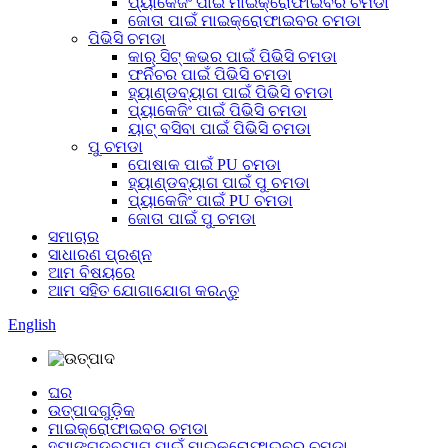
ପ୍ୟାକେଜିଂ ପାଇଁ ମାଇକ୍ରୋଫାଇବର ଚମଡା
ଜୋତା ପାଇଁ ମାଇକ୍ରୋଫାଇବର ଚମଡା
ପିଭିସି ଚମଡା
କାର୍ ସିଟ୍ କଭର ପାଇଁ ପିଭିସି ଚମଡା
ଫର୍ନିଚର ପାଇଁ ପିଭିସି ଚମଡା
ହ୍ୟାଣ୍ଡବ୍ୟାଗ ପାଇଁ ପିଭିସି ଚମଡା
ପ୍ୟାକେଜିଂ ପାଇଁ ପିଭିସି ଚମଡା
ୟାଟ୍ ବସିବା ପାଇଁ ପିଭିସି ଚମଡା
ପୁ ଚମଡା
ପୋଷାକ ପାଇଁ PU ଚମଡା
ହ୍ୟାଣ୍ଡବ୍ୟାଗ ପାଇଁ ପୁ ଚମଡା
ପ୍ୟାକେଜିଂ ପାଇଁ PU ଚମଡା
ଜୋତା ପାଇଁ ପୁ ଚମଡା
ସମାଚାର
ସାଧାରଣ ପ୍ରଶ୍ନ
ଆମ ବିଷୟରେ
ଆମ ସହିତ ଯୋଗାଯୋଗ କରନ୍ତୁ
English
ଘର
ଉତ୍ପାଦଗୁଡ଼ିକ
ମାଇକ୍ରୋଫାଇବର ଚମଡା
ହ୍ୟାଙ୍ଗଡବ୍ୟାଗ ପାଇଁ ମାଇକ୍ରୋଫାଇବର ଚମଡା