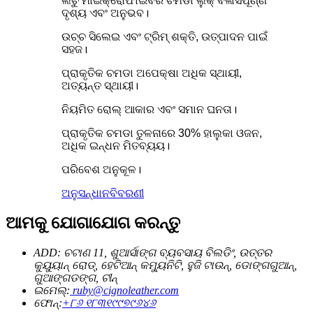
ଲିଚୁ ମାଇକ୍ରୋଫାଇବର ଚମଡା ଲୁକ୍ ବିଳାସପୂର୍ଣ୍ଣ
ଦୃଶ୍ୟ ଏବଂ ଅନୁଭବ।
ଉଚ୍ଚ ସିଲେଇ ଏବଂ ଟ୍ରିମ୍ ଶକ୍ତି, ଉତ୍ପାଦନ ପାଇଁ
ସହଜ।
ପ୍ରାକୃତିକ ଚମଡା ଅପେକ୍ଷା ଅଧିକ ସ୍ଥାୟୀ,
ଅତ୍ୟନ୍ତ ସ୍ଥାୟୀ।
ନିୟମିତ ରୋଲ୍ ଆକାର ଏବଂ ସମାନ ଘନତା।
ପ୍ରାକୃତିକ ଚମଡା ତୁଳନାରେ 30% ହାଲୁକା ଓଜନ,
ଅଧିକ ଇନ୍ଧନ ମିତବ୍ୟୟ।
ପରିବେଶ ଅନୁକୂଳ।
ଅନୁସନ୍ଧାନ
ବିବରଣୀ
ଆମକୁ ଯୋଗାଯୋଗ କରନ୍ତୁ
ADD: ଚଟାଣ 11, ଶୁଆର୍ସାଙ୍ଗ ବ୍ୟବସାୟ ବିଲଡିଂ, ଉତ୍ତର
କୁୟୁୟାନ୍ ରୋଡ୍, ହେଟିଆନ୍ କମ୍ୟୁନିଟି, ହୁଜି ଟାଉନ୍, ଡୋଙ୍ଗଗୁଆନ୍,
ଗୁଆଙ୍ଗଡଙ୍ଗ, ଚୀନ୍
ଇମେଲ୍:
ruby@cignoleather.com
ଫୋନ୍:
+୮୬ ୧୮୩୧୯୯୭୯୬୪୬