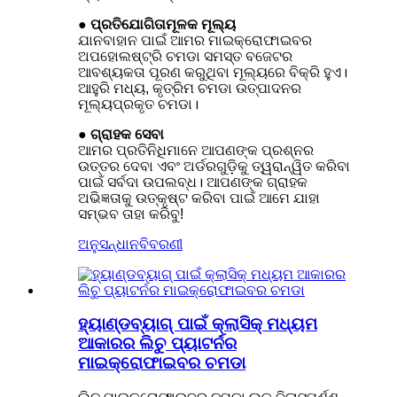
● ପ୍ରତିଯୋଗିତାମୂଳକ ମୂଲ୍ୟ
ଯାନବାହାନ ପାଇଁ ଆମର ମାଇକ୍ରୋଫାଇବର
ଅପହୋଲଷ୍ଟ୍ରି ଚମଡା ସମସ୍ତ ବଜେଟର
ଆବଶ୍ୟକତା ପୂରଣ କରୁଥିବା ମୂଲ୍ୟରେ ବିକ୍ରି ହୁଏ।
ଆହୁରି ମଧ୍ୟ, କୃତ୍ରିମ ଚମଡା ଉତ୍ପାଦନର
ମୂଲ୍ୟ
ପ୍ରକୃତ ଚମଡା।
● ଗ୍ରାହକ ସେବା
ଆମର ପ୍ରତିନିଧିମାନେ ଆପଣଙ୍କ ପ୍ରଶ୍ନର
ଉତ୍ତର ଦେବା ଏବଂ ଅର୍ଡରଗୁଡ଼ିକୁ ତ୍ୱରାନ୍ୱିତ କରିବା
ପାଇଁ ସର୍ବଦା ଉପଲବ୍ଧ। ଆପଣଙ୍କ ଗ୍ରାହକ
ଅଭିଜ୍ଞତାକୁ ଉତ୍କୃଷ୍ଟ କରିବା ପାଇଁ ଆମେ ଯାହା
ସମ୍ଭବ ତାହା କରିବୁ!
ଅନୁସନ୍ଧାନ
ବିବରଣୀ
ହ୍ୟାଣ୍ଡବ୍ୟାଗ୍ ପାଇଁ କ୍ଲାସିକ୍ ମଧ୍ୟମ
ଆକାରର ଲିଚୁ ପ୍ୟାଟର୍ନର
ମାଇକ୍ରୋଫାଇବର ଚମଡା