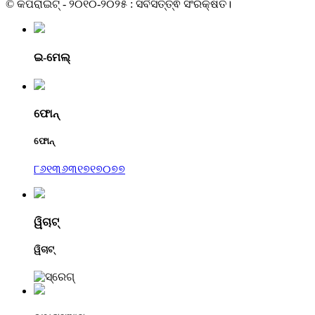
© କପିରାଇଟ୍ - ୨୦୧୦-୨୦୨୫ : ସର୍ବସତ୍ତ୍ଵ ସଂରକ୍ଷିତ।
ଇ-ମେଲ୍
ଫୋନ୍
ଫୋନ୍
୮୬୧୩୬୩୧୭୧୭୦୭୭
ୱିଚାଟ୍
ୱିଚାଟ୍