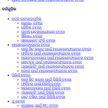
ବର୍ଗଗୁଡ଼ିକ
ନୂତନ ଉତ୍ପାଦଗୁଡ଼ିକ
ଭେଗାନ୍ ଚମଡା
ଜୈବିକ ଚମଡା
ପୁନଃବ୍ୟବହାରଯୋଗ୍ୟ ଚମଡା
ସିଲିକନ୍ ଚମଡା
ସଲଭେଣ୍ଟ ଫ୍ରି ଚମଡା
ମାଇକ୍ରୋଫାଇବର ଚମଡା
କାର ସିଟ୍ କଭର ପାଇଁ ମାଇକ୍ରୋଫାଇବର ଚମଡା
ଫର୍ନିଚର ପାଇଁ ମାଇକ୍ରୋଫାଇବର ଚମଡା
ହ୍ୟାଙ୍ଗଡବ୍ୟାଗ ପାଇଁ ମାଇକ୍ରୋଫାଇବର ଚମଡା
ନୋଟବୁକ୍ ପାଇଁ ମାଇକ୍ରୋଫାଇବର ଚମଡା
ପ୍ୟାକେଜିଂ ପାଇଁ ମାଇକ୍ରୋଫାଇବର ଚମଡା
ଜୋତା ପାଇଁ ମାଇକ୍ରୋଫାଇବର ଚମଡା
ପିଭିସି ଚମଡା
କାର୍ ସିଟ୍ କଭର ପାଇଁ ପିଭିସି ଚମଡା
ଫର୍ନିଚର ପାଇଁ ପିଭିସି ଚମଡା
ହ୍ୟାଣ୍ଡବ୍ୟାଗ ପାଇଁ ପିଭିସି ଚମଡା
ପ୍ୟାକେଜିଂ ପାଇଁ ପିଭିସି ଚମଡା
ୟାଟ୍ ବସିବା ପାଇଁ ପିଭିସି ଚମଡା
ପୁ ଚମଡା
ପୋଷାକ ପାଇଁ PU ଚମଡା