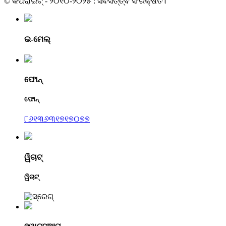
© କପିରାଇଟ୍ - ୨୦୧୦-୨୦୨୫ : ସର୍ବସତ୍ତ୍ଵ ସଂରକ୍ଷିତ।
ଇ-ମେଲ୍
ଫୋନ୍
ଫୋନ୍
୮୬୧୩୬୩୧୭୧୭୦୭୭
ୱିଚାଟ୍
ୱିଚାଟ୍