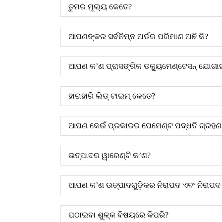
ତୁମର ମୂଲ୍ୟ କେତେ?
ଆପଣଙ୍କର ସର୍ବନିମ୍ନ ଅର୍ଡର ପରିମାଣ ଅଛି କି?
ଆପଣ କ’ଣ ପ୍ରାସଙ୍ଗିକ ଡକ୍ୟୁମେଣ୍ଟେସନ୍ ଯୋଗା
ହାରାହାରି ଲିଡ୍ ଟାଇମ୍ କେତେ?
ଆପଣ କେଉଁ ପ୍ରକାରର ପେମେଣ୍ଟ ପଦ୍ଧତି ଗ୍ରହଣ 
ଉତ୍ପାଦର ୱାରେଣ୍ଟି କ’ଣ?
ଆପଣ କ’ଣ ଉତ୍ପାଦଗୁଡ଼ିକର ନିରାପଦ ଏବଂ ନିରାପଦ 
ପଠାଇବା ଶୁଳ୍କ ବିଷୟରେ କିପରି?