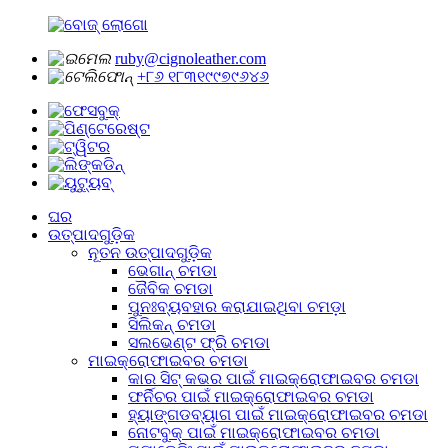
ruby@cignoleather.com
+୮୬ ୧୮୩୧୯୯୭୯୬୪୬
ଘର
ଉତ୍ପାଦଗୁଡ଼ିକ
ନୂତନ ଉତ୍ପାଦଗୁଡ଼ିକ
ଭେଗାନ୍ ଚମଡା
ଜୈବିକ ଚମଡା
ପୁନଃବ୍ୟବହାର କରାଯାଇଥିବା ଚମଡ଼ା
ସିଲିକନ୍ ଚମଡା
ସଲଭେଣ୍ଟ ଫ୍ରି ଚମଡା
ମାଇକ୍ରୋଫାଇବର ଚମଡା
କାର ସିଟ୍ କଭର ପାଇଁ ମାଇକ୍ରୋଫାଇବର ଚମଡା
ଫର୍ନିଚର ପାଇଁ ମାଇକ୍ରୋଫାଇବର ଚମଡା
ହ୍ୟାଙ୍ଗଡବ୍ୟାଗ ପାଇଁ ମାଇକ୍ରୋଫାଇବର ଚମଡା
ନୋଟବୁକ୍ ପାଇଁ ମାଇକ୍ରୋଫାଇବର ଚମଡା