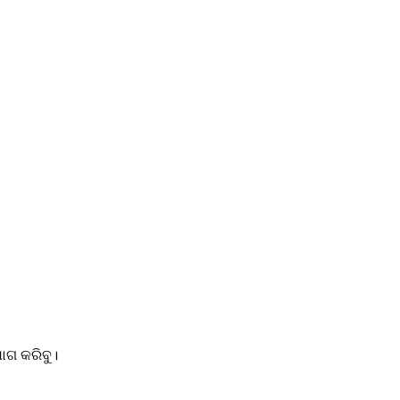
ୋଗ କରିବୁ।