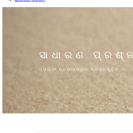
ସାଧାରଣ ପ୍ରଶ୍
ପ୍ରାୟତଃ ପଚରାଯାଉଥିବା ପ୍ରଶ୍ନଗୁଡ଼ିକ