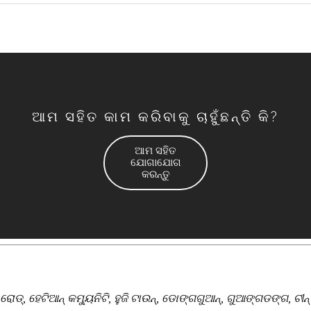
ଆମ ସହିତ କାମ କରିବାକୁ ଚାହୁଁଛନ୍ତି କି?
ଆମ ସହିତ
ଯୋଗାଯୋଗ
କରନ୍ତୁ
ୋଡ୍, ହେଟିଆନ୍ କମ୍ୟୁନିଟି, ହୁଜି ଟାଉନ୍, ଡୋଙ୍ଗଗୁଆନ୍, ଗୁଆଙ୍ଗଡଙ୍ଗ, ଚୀନ୍