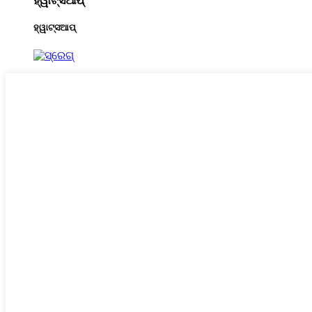
ହ୍ୱାଟ୍ସଆପ୍
ହ୍ୱାଟ୍ସଆପ୍