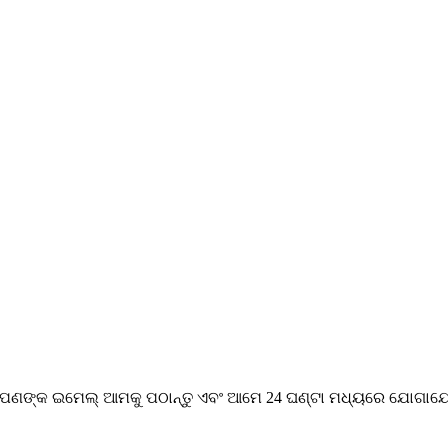
ି ଆପଣଙ୍କ ଇମେଲ୍ ଆମକୁ ପଠାନ୍ତୁ ଏବଂ ଆମେ 24 ଘଣ୍ଟା ମଧ୍ୟରେ ଯୋଗାଯ