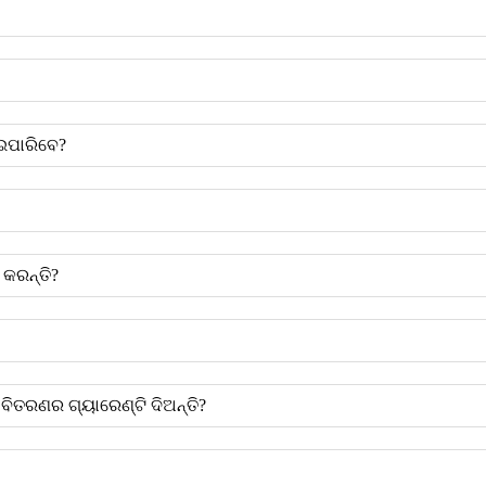
ଇପାରିବେ?
କରନ୍ତି?
ବିତରଣର ଗ୍ୟାରେଣ୍ଟି ଦିଅନ୍ତି?