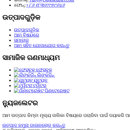
ଫୋନ୍:
+୮୬ ୧୮୩୧୯୯୭୯୬୪୬
ଉତ୍ପାଦଗୁଡ଼ିକ
ଉତ୍ପାଦଗୁଡ଼ିକ
ଆମ ବିଷୟରେ
ସମାଚାର
ଆମ ସହିତ ଯୋଗାଯୋଗ କରନ୍ତୁ
ସାମାଜିକ ଗଣମାଧ୍ୟମ
ଫେସବୁକ୍
ଲିଙ୍କଡିନ୍
ୟୁଟ୍ୟୁବ୍
ଟ୍ୱିଟର
ପିଣ୍ଟେରେଷ୍ଟ
ନ୍ୟୁଜଲେଟର
ଆମ ଉତ୍ପାଦ କିମ୍ବା ମୂଲ୍ୟ ତାଲିକା ବିଷୟରେ ପଚାରିବା ପାଇଁ ଦୟାକର
ଉତ୍ପାଦ ନମୁନା ଡାଉନଲୋଡ୍ କରନ୍ତୁ