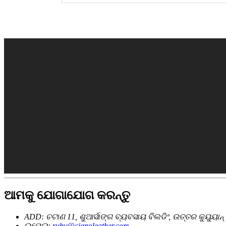
ଆମକୁ ଯୋଗାଯୋଗ କରନ୍ତୁ
ADD: ଚଟାଣ 11, ଶୁଆର୍ସାଙ୍ଗ ବ୍ୟବସାୟ ବିଲଡିଂ, ଉତ୍ତର କୁୟୁୟାନ୍ ର
ଇମେଲ୍:
ruby@cignoleather.com