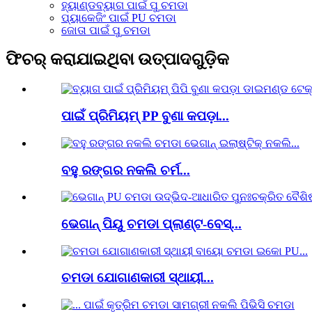
ହ୍ୟାଣ୍ଡବ୍ୟାଗ ପାଇଁ ପୁ ଚମଡା
ପ୍ୟାକେଜିଂ ପାଇଁ PU ଚମଡା
ଜୋତା ପାଇଁ ପୁ ଚମଡା
ଫିଚର୍ କରାଯାଇଥିବା ଉତ୍ପାଦଗୁଡ଼ିକ
ପାଇଁ ପ୍ରିମିୟମ୍ PP ବୁଣା କପଡ଼ା...
ବହୁ ରଙ୍ଗର ନକଲି ଚର୍ମ...
ଭେଗାନ୍ ପିୟୁ ଚମଡା ପ୍ଲାଣ୍ଟ-ବେସ୍...
ଚମଡା ଯୋଗାଣକାରୀ ସ୍ଥାୟୀ...