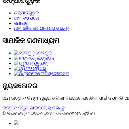
ଉତ୍ପାଦଗୁଡ଼ିକ
ଉତ୍ପାଦଗୁଡ଼ିକ
ଆମ ବିଷୟରେ
ସମାଚାର
ଆମ ସହିତ ଯୋଗାଯୋଗ କରନ୍ତୁ
ସାମାଜିକ ଗଣମାଧ୍ୟମ
ଫେସବୁକ୍
ଲିଙ୍କଡିନ୍
ୟୁଟ୍ୟୁବ୍
ଟ୍ୱିଟର
ପିଣ୍ଟେରେଷ୍ଟ
ନ୍ୟୁଜଲେଟର
ଆମ ଉତ୍ପାଦ କିମ୍ବା ମୂଲ୍ୟ ତାଲିକା ବିଷୟରେ ପଚାରିବା ପାଇଁ ଦୟାକର
ଉତ୍ପାଦ ନମୁନା ଡାଉନଲୋଡ୍ କରନ୍ତୁ
© କପିରାଇଟ୍ - ୨୦୧୦-୨୦୨୫ : ସର୍ବସତ୍ତ୍ଵ ସଂରକ୍ଷିତ।