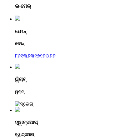
ଇ-ମେଲ୍
ଫୋନ୍
ଫୋନ୍
୮୬୧୩୬୩୧୭୧୭୦୭୭
ୱିଚାଟ୍
ୱିଚାଟ୍
ହ୍ୱାଟ୍ସଆପ୍
ହ୍ୱାଟ୍ସଆପ୍