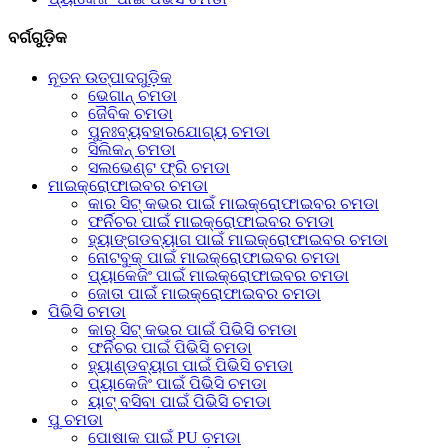
ବର୍ଗଗୁଡ଼ିକ
ନୂତନ ଉତ୍ପାଦଗୁଡ଼ିକ
ଭେଗାନ୍ ଚମଡା
ଜୈବିକ ଚମଡା
ପୁନଃବ୍ୟବହାରଯୋଗ୍ୟ ଚମଡା
ସିଲିକନ୍ ଚମଡା
ସଲଭେଣ୍ଟ ଫ୍ରି ଚମଡା
ମାଇକ୍ରୋଫାଇବର ଚମଡା
କାର ସିଟ୍ କଭର ପାଇଁ ମାଇକ୍ରୋଫାଇବର ଚମଡା
ଫର୍ନିଚର ପାଇଁ ମାଇକ୍ରୋଫାଇବର ଚମଡା
ହ୍ୟାଙ୍ଗଡବ୍ୟାଗ ପାଇଁ ମାଇକ୍ରୋଫାଇବର ଚମଡା
ନୋଟବୁକ୍ ପାଇଁ ମାଇକ୍ରୋଫାଇବର ଚମଡା
ପ୍ୟାକେଜିଂ ପାଇଁ ମାଇକ୍ରୋଫାଇବର ଚମଡା
ଜୋତା ପାଇଁ ମାଇକ୍ରୋଫାଇବର ଚମଡା
ପିଭିସି ଚମଡା
କାର୍ ସିଟ୍ କଭର ପାଇଁ ପିଭିସି ଚମଡା
ଫର୍ନିଚର ପାଇଁ ପିଭିସି ଚମଡା
ହ୍ୟାଣ୍ଡବ୍ୟାଗ ପାଇଁ ପିଭିସି ଚମଡା
ପ୍ୟାକେଜିଂ ପାଇଁ ପିଭିସି ଚମଡା
ୟାଟ୍ ବସିବା ପାଇଁ ପିଭିସି ଚମଡା
ପୁ ଚମଡା
ପୋଷାକ ପାଇଁ PU ଚମଡା