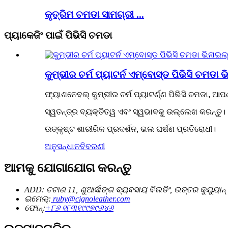
କୃତ୍ରିମ ଚମଡା ସାମଗ୍ରୀ ...
ପ୍ୟାକେଜିଂ ପାଇଁ ପିଭିସି ଚମଡା
କୁମ୍ଭୀର ଚର୍ମ ପ୍ୟାଟର୍ନ ଏମ୍ବୋସ୍ଡ ପିଭିସି ଚମଡା
ଫ୍ୟାଶନେବଲ୍ କୁମ୍ଭୀର ଚର୍ମ ପ୍ୟାଟର୍ଣ୍ଣ ପିଭିସି ଚମଡା, ଆପ
ସ୍ୱତନ୍ତ୍ର ବ୍ୟକ୍ତିତ୍ୱ ଏବଂ ସ୍ୱଭାବକୁ ଉଲ୍ଲେଖ କରନ୍ତୁ।
ଉତ୍କୃଷ୍ଟ ଶାରୀରିକ ପ୍ରଦର୍ଶନ, ଭଲ ଘର୍ଷଣ ପ୍ରତିରୋଧୀ।
ଅନୁସନ୍ଧାନ
ବିବରଣୀ
ଆମକୁ ଯୋଗାଯୋଗ କରନ୍ତୁ
ADD: ଚଟାଣ 11, ଶୁଆର୍ସାଙ୍ଗ ବ୍ୟବସାୟ ବିଲଡିଂ, ଉତ୍ତର କୁୟୁୟାନ୍ ର
ଇମେଲ୍:
ruby@cignoleather.com
ଫୋନ୍:
+୮୬ ୧୮୩୧୯୯୭୯୬୪୬