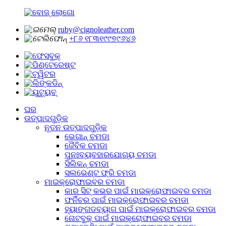
ruby@cignoleather.com
+୮୬ ୧୮୩୧୯୯୭୯୬୪୬
ଘର
ଉତ୍ପାଦଗୁଡ଼ିକ
ନୂତନ ଉତ୍ପାଦଗୁଡ଼ିକ
ଭେଗାନ୍ ଚମଡା
ଜୈବିକ ଚମଡା
ପୁନଃବ୍ୟବହାରଯୋଗ୍ୟ ଚମଡା
ସିଲିକନ୍ ଚମଡା
ସଲଭେଣ୍ଟ ଫ୍ରି ଚମଡା
ମାଇକ୍ରୋଫାଇବର ଚମଡା
କାର ସିଟ୍ କଭର ପାଇଁ ମାଇକ୍ରୋଫାଇବର ଚମଡା
ଫର୍ନିଚର ପାଇଁ ମାଇକ୍ରୋଫାଇବର ଚମଡା
ହ୍ୟାଙ୍ଗଡବ୍ୟାଗ ପାଇଁ ମାଇକ୍ରୋଫାଇବର ଚମଡା
ନୋଟବୁକ୍ ପାଇଁ ମାଇକ୍ରୋଫାଇବର ଚମଡା