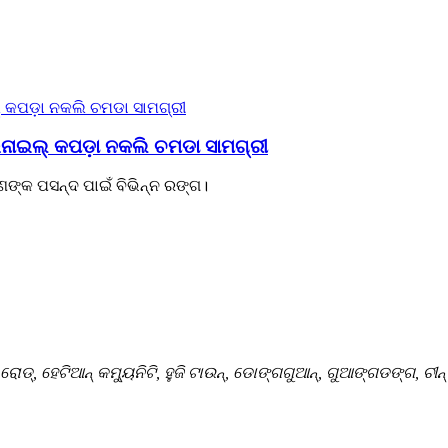
 ଭିନାଇଲ୍ କପଡ଼ା ନକଲି ଚମଡା ସାମଗ୍ରୀ
ଣଙ୍କ ପସନ୍ଦ ପାଇଁ ବିଭିନ୍ନ ରଙ୍ଗ।
ୋଡ୍, ହେଟିଆନ୍ କମ୍ୟୁନିଟି, ହୁଜି ଟାଉନ୍, ଡୋଙ୍ଗଗୁଆନ୍, ଗୁଆଙ୍ଗଡଙ୍ଗ, ଚୀନ୍