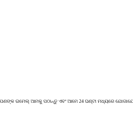
ି ଆପଣଙ୍କ ଇମେଲ୍ ଆମକୁ ପଠାନ୍ତୁ ଏବଂ ଆମେ 24 ଘଣ୍ଟା ମଧ୍ୟରେ ଯୋଗାଯ