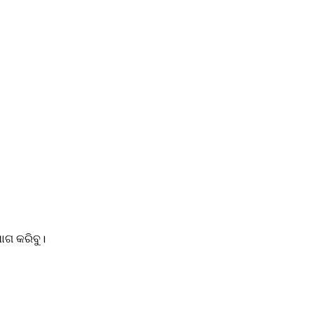
ୋଗ କରିବୁ।