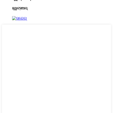
ହ୍ୱାଟ୍ସଆପ୍