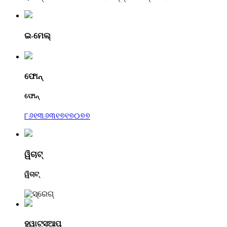
ଇ-ମେଲ୍
ଫୋନ୍
ଫୋନ୍
୮୬୧୩୬୩୧୭୧୭୦୭୭
ୱିଚାଟ୍
ୱିଚାଟ୍
ହ୍ୱାଟ୍ସଆପ୍