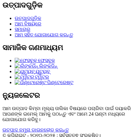
ଉତ୍ପାଦଗୁଡ଼ିକ
ଉତ୍ପାଦଗୁଡ଼ିକ
ଆମ ବିଷୟରେ
ସମାଚାର
ଆମ ସହିତ ଯୋଗାଯୋଗ କରନ୍ତୁ
ସାମାଜିକ ଗଣମାଧ୍ୟମ
ଫେସବୁକ୍
ଲିଙ୍କଡିନ୍
ୟୁଟ୍ୟୁବ୍
ଟ୍ୱିଟର
ପିଣ୍ଟେରେଷ୍ଟ
ନ୍ୟୁଜଲେଟର
ଆମ ଉତ୍ପାଦ କିମ୍ବା ମୂଲ୍ୟ ତାଲିକା ବିଷୟରେ ପଚାରିବା ପାଇଁ ଦୟାକରି
ଆପଣଙ୍କ ଇମେଲ୍ ଆମକୁ ପଠାନ୍ତୁ ଏବଂ ଆମେ 24 ଘଣ୍ଟା ମଧ୍ୟରେ
ଯୋଗାଯୋଗ କରିବୁ।
ଉତ୍ପାଦ ନମୁନା ଡାଉନଲୋଡ୍ କରନ୍ତୁ
© କପିରାଇଟ୍ - ୨୦୧୦-୨୦୨୫ : ସର୍ବସତ୍ତ୍ଵ ସଂରକ୍ଷିତ।