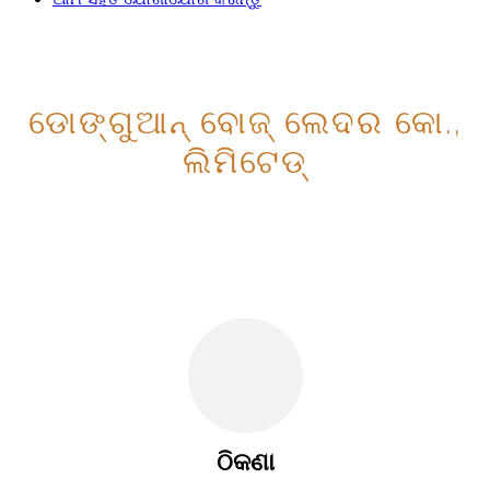
ଡୋଙ୍ଗୁଆନ୍ ବୋଜ୍ ଲେଦର କୋ.,
ଲିମିଟେଡ୍
ଠିକଣା