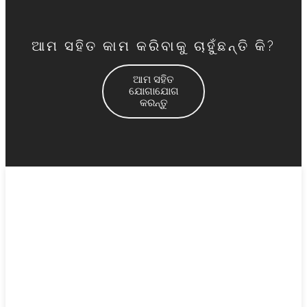
ଆମ ସହିତ କାମ କରିବାକୁ ଚାହୁଁଛନ୍ତି କି?
ଆମ ସହିତ
ଯୋଗାଯୋଗ
କରନ୍ତୁ