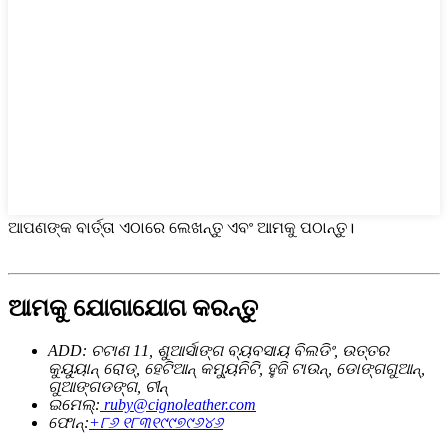
ଆପଣଙ୍କ ବାର୍ତ୍ତା ଏଠାରେ ଲେଖନ୍ତୁ ଏବଂ ଆମକୁ ପଠାନ୍ତୁ।
ଆମକୁ ଯୋଗାଯୋଗ କରନ୍ତୁ
ADD: ଚଟାଣ 11, ଶୁଆର୍ସାଙ୍ଗ ବ୍ୟବସାୟ ବିଲଡିଂ, ଉତ୍ତର
କୁୟୁୟାନ୍ ରୋଡ୍, ହେଟିଆନ୍ କମ୍ୟୁନିଟି, ହୁଜି ଟାଉନ୍, ଡୋଙ୍ଗଗୁଆନ୍,
ଗୁଆଙ୍ଗଡଙ୍ଗ, ଚୀନ୍
ଇମେଲ୍:
ruby@cignoleather.com
ଫୋନ୍:
+୮୬ ୧୮୩୧୯୯୭୯୬୪୬