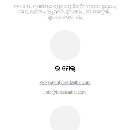
ଚଟାଣ 11, ଶୁଆର୍ସାଙ୍ଗ ବ୍ୟବସାୟ ବିଲଡିଂ, ଉତ୍ତର କୁୟୁୟାନ୍
ରୋଡ୍, ହେଟିଆନ୍ କମ୍ୟୁନିଟି, ହୁଜି ଟାଉନ୍, ଡୋଙ୍ଗଗୁଆନ୍,
ଗୁଆଙ୍ଗଡଙ୍ଗ, ଚୀନ୍
ଇ-ମେଲ୍
vicky@polybestleather.com
info@bozeleather.com