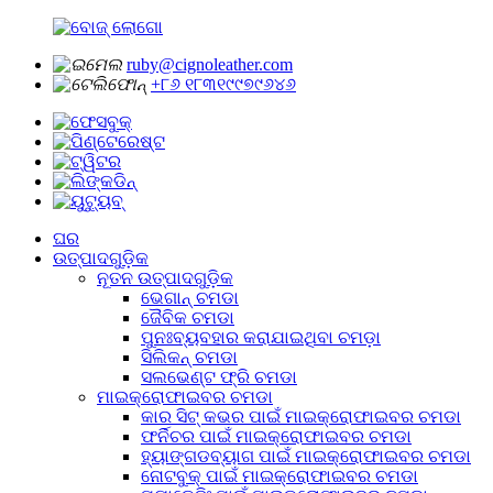
ruby@cignoleather.com
+୮୬ ୧୮୩୧୯୯୭୯୬୪୬
ଘର
ଉତ୍ପାଦଗୁଡ଼ିକ
ନୂତନ ଉତ୍ପାଦଗୁଡ଼ିକ
ଭେଗାନ୍ ଚମଡା
ଜୈବିକ ଚମଡା
ପୁନଃବ୍ୟବହାର କରାଯାଇଥିବା ଚମଡ଼ା
ସିଲିକନ୍ ଚମଡା
ସଲଭେଣ୍ଟ ଫ୍ରି ଚମଡା
ମାଇକ୍ରୋଫାଇବର ଚମଡା
କାର ସିଟ୍ କଭର ପାଇଁ ମାଇକ୍ରୋଫାଇବର ଚମଡା
ଫର୍ନିଚର ପାଇଁ ମାଇକ୍ରୋଫାଇବର ଚମଡା
ହ୍ୟାଙ୍ଗଡବ୍ୟାଗ ପାଇଁ ମାଇକ୍ରୋଫାଇବର ଚମଡା
ନୋଟବୁକ୍ ପାଇଁ ମାଇକ୍ରୋଫାଇବର ଚମଡା