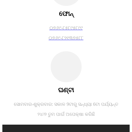
ଫୋନ୍
୦୭୬୯-୮୫୮୯୫୮୯୯
୦୭୬୯-୮୨୧୩୭୫୮୮
ଘଣ୍ଟା
ସୋମବାର-ଶୁକ୍ରବାର: ସକାଳ 9ଟାରୁ ସନ୍ଧ୍ୟା 6ଟା ପର୍ଯ୍ୟନ୍ତ
୨୪/୭ ତୁମ ପାଇଁ ଅପେକ୍ଷା କରିଛି