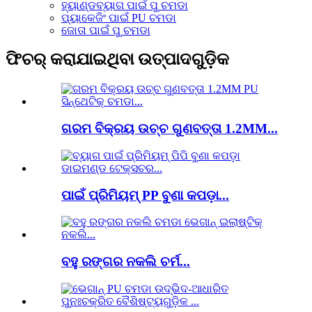
ହ୍ୟାଣ୍ଡବ୍ୟାଗ ପାଇଁ ପୁ ଚମଡା
ପ୍ୟାକେଜିଂ ପାଇଁ PU ଚମଡା
ଜୋତା ପାଇଁ ପୁ ଚମଡା
ଫିଚର୍ କରାଯାଇଥିବା ଉତ୍ପାଦଗୁଡ଼ିକ
ଗରମ ବିକ୍ରୟ ଉଚ୍ଚ ଗୁଣବତ୍ତା 1.2MM...
ପାଇଁ ପ୍ରିମିୟମ୍ PP ବୁଣା କପଡ଼ା...
ବହୁ ରଙ୍ଗର ନକଲି ଚର୍ମ...