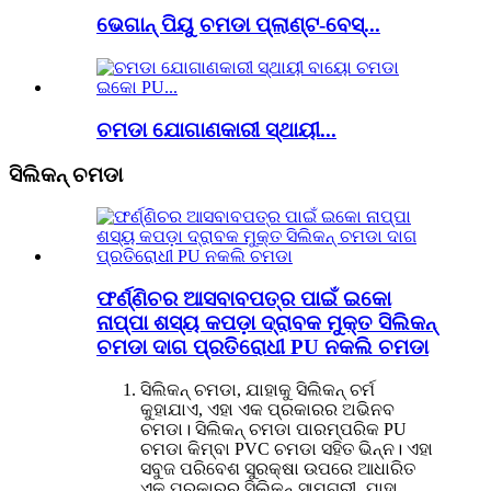
ଭେଗାନ୍ ପିୟୁ ଚମଡା ପ୍ଲାଣ୍ଟ-ବେସ୍...
ଚମଡା ଯୋଗାଣକାରୀ ସ୍ଥାୟୀ...
ସିଲିକନ୍ ଚମଡା
ଫର୍ଣ୍ଣିଚର ଆସବାବପତ୍ର ପାଇଁ ଇକୋ
ନାପ୍ପା ଶସ୍ୟ କପଡ଼ା ଦ୍ରାବକ ମୁକ୍ତ ସିଲିକନ୍
ଚମଡା ଦାଗ ପ୍ରତିରୋଧୀ PU ନକଲି ଚମଡା
ସିଲିକନ୍ ଚମଡା, ଯାହାକୁ ସିଲିକନ୍ ଚର୍ମ
କୁହାଯାଏ, ଏହା ଏକ ପ୍ରକାରର ଅଭିନବ
ଚମଡା। ସିଲିକନ୍ ଚମଡା ପାରମ୍ପରିକ PU
ଚମଡା କିମ୍ବା PVC ଚମଡା ସହିତ ଭିନ୍ନ। ଏହା
ସବୁଜ ପରିବେଶ ସୁରକ୍ଷା ଉପରେ ଆଧାରିତ
ଏକ ପ୍ରକାରର ସିଲିକନ୍ ସାମଗ୍ରୀ, ଯାହା