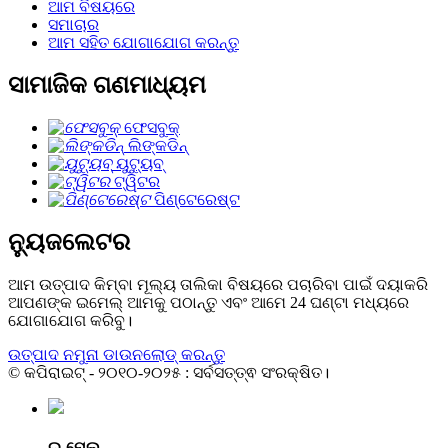
ଆମ ବିଷୟରେ
ସମାଚାର
ଆମ ସହିତ ଯୋଗାଯୋଗ କରନ୍ତୁ
ସାମାଜିକ ଗଣମାଧ୍ୟମ
ଫେସବୁକ୍
ଲିଙ୍କଡିନ୍
ୟୁଟ୍ୟୁବ୍
ଟ୍ୱିଟର
ପିଣ୍ଟେରେଷ୍ଟ
ନ୍ୟୁଜଲେଟର
ଆମ ଉତ୍ପାଦ କିମ୍ବା ମୂଲ୍ୟ ତାଲିକା ବିଷୟରେ ପଚାରିବା ପାଇଁ ଦୟାକରି
ଆପଣଙ୍କ ଇମେଲ୍ ଆମକୁ ପଠାନ୍ତୁ ଏବଂ ଆମେ 24 ଘଣ୍ଟା ମଧ୍ୟରେ
ଯୋଗାଯୋଗ କରିବୁ।
ଉତ୍ପାଦ ନମୁନା ଡାଉନଲୋଡ୍ କରନ୍ତୁ
© କପିରାଇଟ୍ - ୨୦୧୦-୨୦୨୫ : ସର୍ବସତ୍ତ୍ଵ ସଂରକ୍ଷିତ।
ଇ-ମେଲ୍