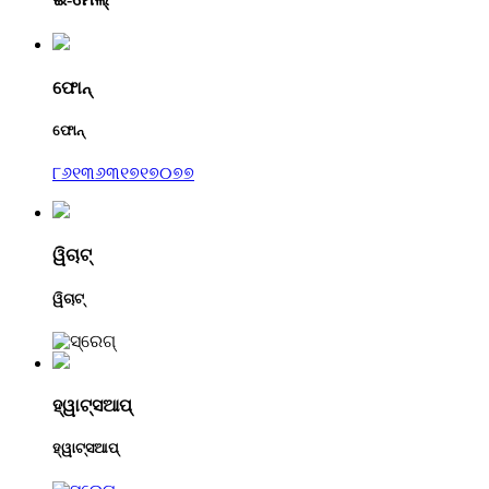
ଫୋନ୍
ଫୋନ୍
୮୬୧୩୬୩୧୭୧୭୦୭୭
ୱିଚାଟ୍
ୱିଚାଟ୍
ହ୍ୱାଟ୍ସଆପ୍
ହ୍ୱାଟ୍ସଆପ୍