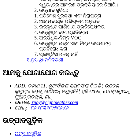
ସ୍ୱତନ୍ତ୍ର ଆବରଣ ପ୍ରକ୍ରିୟାରେ ତିଆରି।
ଉତ୍ପାଦ ସୁବିଧା:
ପରିବେଶ ସୁରକ୍ଷା ଏବଂ ନିରାପତ୍ତା
ଆରାମଦାୟକ ପରିଚାଳନା ଅନୁଭବ
ଉତ୍କୃଷ୍ଟ ପାଣିପାଗ ପ୍ରତିରୋଧକତା
ଉତ୍କୃଷ୍ଟ ଦାଗ ପ୍ରତିରୋଧ
ଅତ୍ୟଧିକ-ନିମ୍ନ VOC
ଉତ୍କୃଷ୍ଟ ଉଚ୍ଚ ଏବଂ ନିମ୍ନ ତାପମାତ୍ରା
ପ୍ରତିରୋଧକତା
ପ୍ଲାଷ୍ଟିସାଇଜର୍ ନାହିଁ
ଅନୁସନ୍ଧାନ
ବିବରଣୀ
ଆମକୁ ଯୋଗାଯୋଗ କରନ୍ତୁ
ADD: ଚଟାଣ 11, ଶୁଆର୍ସାଙ୍ଗ ବ୍ୟବସାୟ ବିଲଡିଂ, ଉତ୍ତର
କୁୟୁୟାନ୍ ରୋଡ୍, ହେଟିଆନ୍ କମ୍ୟୁନିଟି, ହୁଜି ଟାଉନ୍, ଡୋଙ୍ଗଗୁଆନ୍,
ଗୁଆଙ୍ଗଡଙ୍ଗ, ଚୀନ୍
ଇମେଲ୍:
ruby@cignoleather.com
ଫୋନ୍:
+୮୬ ୧୮୩୧୯୯୭୯୬୪୬
ଉତ୍ପାଦଗୁଡ଼ିକ
ଉତ୍ପାଦଗୁଡ଼ିକ