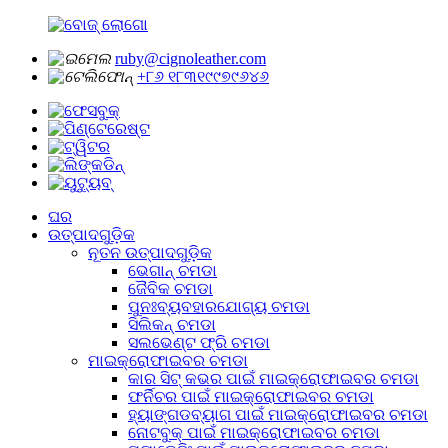
ruby@cignoleather.com
+୮୬ ୧୮୩୧୯୯୭୯୬୪୬
ଘର
ଉତ୍ପାଦଗୁଡ଼ିକ
ନୂତନ ଉତ୍ପାଦଗୁଡ଼ିକ
ଭେଗାନ୍ ଚମଡା
ଜୈବିକ ଚମଡା
ପୁନଃବ୍ୟବହାରଯୋଗ୍ୟ ଚମଡା
ସିଲିକନ୍ ଚମଡା
ସଲଭେଣ୍ଟ ଫ୍ରି ଚମଡା
ମାଇକ୍ରୋଫାଇବର ଚମଡା
କାର ସିଟ୍ କଭର ପାଇଁ ମାଇକ୍ରୋଫାଇବର ଚମଡା
ଫର୍ନିଚର ପାଇଁ ମାଇକ୍ରୋଫାଇବର ଚମଡା
ହ୍ୟାଙ୍ଗଡବ୍ୟାଗ ପାଇଁ ମାଇକ୍ରୋଫାଇବର ଚମଡା
ନୋଟବୁକ୍ ପାଇଁ ମାଇକ୍ରୋଫାଇବର ଚମଡା