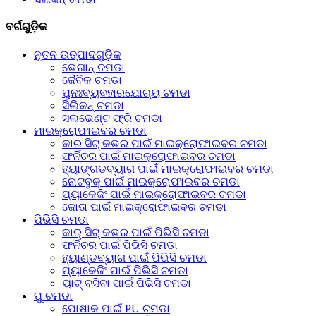
ବର୍ଗଗୁଡ଼ିକ
ନୂତନ ଉତ୍ପାଦଗୁଡ଼ିକ
ଭେଗାନ୍ ଚମଡା
ଜୈବିକ ଚମଡା
ପୁନଃବ୍ୟବହାରଯୋଗ୍ୟ ଚମଡା
ସିଲିକନ୍ ଚମଡା
ସଲଭେଣ୍ଟ ଫ୍ରି ଚମଡା
ମାଇକ୍ରୋଫାଇବର ଚମଡା
କାର ସିଟ୍ କଭର ପାଇଁ ମାଇକ୍ରୋଫାଇବର ଚମଡା
ଫର୍ନିଚର ପାଇଁ ମାଇକ୍ରୋଫାଇବର ଚମଡା
ହ୍ୟାଙ୍ଗଡବ୍ୟାଗ ପାଇଁ ମାଇକ୍ରୋଫାଇବର ଚମଡା
ନୋଟବୁକ୍ ପାଇଁ ମାଇକ୍ରୋଫାଇବର ଚମଡା
ପ୍ୟାକେଜିଂ ପାଇଁ ମାଇକ୍ରୋଫାଇବର ଚମଡା
ଜୋତା ପାଇଁ ମାଇକ୍ରୋଫାଇବର ଚମଡା
ପିଭିସି ଚମଡା
କାର୍ ସିଟ୍ କଭର ପାଇଁ ପିଭିସି ଚମଡା
ଫର୍ନିଚର ପାଇଁ ପିଭିସି ଚମଡା
ହ୍ୟାଣ୍ଡବ୍ୟାଗ ପାଇଁ ପିଭିସି ଚମଡା
ପ୍ୟାକେଜିଂ ପାଇଁ ପିଭିସି ଚମଡା
ୟାଟ୍ ବସିବା ପାଇଁ ପିଭିସି ଚମଡା
ପୁ ଚମଡା
ପୋଷାକ ପାଇଁ PU ଚମଡା