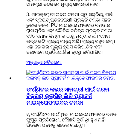
ସାମଗ୍ରୀ ବଦଳରେ ମୁଖ୍ୟ ସାମଗ୍ରୀ ହେବ।
3. ମାଇକ୍ରୋଫାଇବର ଚମଡା ଶ୍ୱାସକ୍ରିୟ, ଘର୍ଷା
ଏବଂ ସ୍କ୍ରାଚ୍ ପ୍ରତିରୋଧୀ! ପ୍ରକୃତ ଚମଡା ସହିତ
ତୁଳନା କଲେ, PU ମାଇକ୍ରୋଫାଇବର ଚମଡାର
ରାସାୟନିକ ଏବଂ ଭୌତିକ ଚରିତ୍ର ପ୍ରକୃତ ଚମଡା
ସହିତ ସମାନ କିମ୍ବା ତା'ଠାରୁ ମଧ୍ୟ ଭଲ। ଏହାର
ଉଚ୍ଚ କଟିଂ ମୂଲ୍ୟ ମଧ୍ୟ ଅଛି। ମୂଲ୍ୟ ବହୁତ କମ୍।
ଏହା ଜୋତାର ମୂଲ୍ୟ ହ୍ରାସ କରିପାରିବ ଏବଂ
ବଜାରରେ ପ୍ରତିଯୋଗିତା ବୃଦ୍ଧି କରିପାରିବ।
ଅନୁସନ୍ଧାନ
ବିବରଣୀ
ଫର୍ଣ୍ଣିଚର କଭର ସାମଗ୍ରୀ ପାଇଁ ଗରମ
ବିକ୍ରୟ କ୍ଲାସିକ୍ ଲିଚି ପ୍ୟାଟର୍ନ
ମାଇକ୍ରୋଫାଇବର ଚମଡା
୧, ଫର୍ଣ୍ଣିଚର ପାଇଁ ଥିବା ମାଇକ୍ରୋଫାଇବର ଚମଡା
ଫୁସୁର ପ୍ରତିରୋଧୀ, କୌଣସି ଦୁର୍ଗନ୍ଧ ହୁଏ ନାହିଁ।
ଭିତରର ପବନକୁ ସତେଜ ରଖନ୍ତୁ।