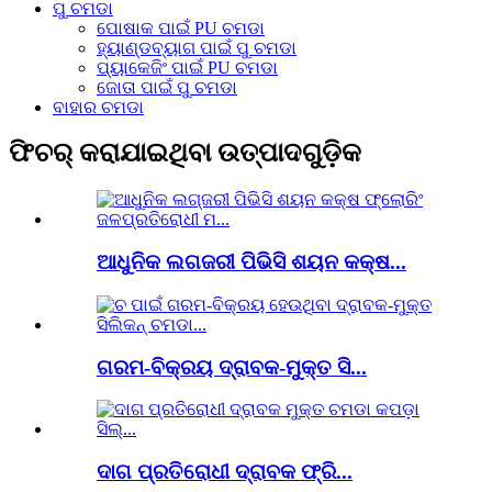
ପୁ ଚମଡା
ପୋଷାକ ପାଇଁ PU ଚମଡା
ହ୍ୟାଣ୍ଡବ୍ୟାଗ ପାଇଁ ପୁ ଚମଡା
ପ୍ୟାକେଜିଂ ପାଇଁ PU ଚମଡା
ଜୋତା ପାଇଁ ପୁ ଚମଡା
ବାହାର ଚମଡା
ଫିଚର୍ କରାଯାଇଥିବା ଉତ୍ପାଦଗୁଡ଼ିକ
ଆଧୁନିକ ଲଗଜରୀ ପିଭିସି ଶୟନ କକ୍ଷ...
ଗରମ-ବିକ୍ରୟ ଦ୍ରାବକ-ମୁକ୍ତ ସି...
ଦାଗ ପ୍ରତିରୋଧୀ ଦ୍ରାବକ ଫ୍ରି...