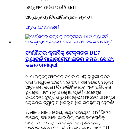
ଉତ୍କୃଷ୍ଟ ଘର୍ଷଣ ପ୍ରତିରୋଧ।
ଅତ୍ୟନ୍ତ ପ୍ରତିଯୋଗିତାମୂଳକ ମୂଲ୍ୟ।
ଅନୁସନ୍ଧାନ
ବିବରଣୀ
ଫର୍ଣ୍ଣିଚର କ୍ଲାସିକ୍ ଟେକ୍ସଚର DE7
ପ୍ୟାଟର୍ନ ମାଇକ୍ରୋଫାଇବର ଚମଡା ସୋଫା
କଭର ସାମଗ୍ରୀ
୧. ମାଇକ୍ରୋଫାଇବର ଚମଡ଼ାର ଏହି ବାଛୁରୀ ଗଠନ
ସାରା ବିଶ୍ୱରେ ଭଲ ବିକ୍ରି ହୁଏ। ଏହା ଗାଈ ଚମଡ଼ାର
ଅନୁକରଣ କରେ। ନିମ୍ନଲିଖିତ ଲାଭ ଏବଂ ପରିବେଶ
ସୁରକ୍ଷା ଏବଂ ପଶୁ ସୁରକ୍ଷା ପ୍ରତି ଲୋକଙ୍କ
ସଚେତନତା ବୃଦ୍ଧି ହେତୁ ମାଇକ୍ରୋଫାଇବର ସାମଗ୍ରୀ
ଲୋକଙ୍କ ଦ୍ୱାରା ଅଧିକରୁ ଅଧିକ ଗ୍ରହଣୀୟ ହେଉଛି!
୨. ଧୀରେ ଧୀରେ ଜୋତା, ହ୍ୟାଣ୍ଡବ୍ୟାଗ୍, ଫର୍ଣ୍ଣିଚର,
ଲଗେଜ୍, ପୋଷାକ, କାର୍ ସିଟ୍, ଇଲେକ୍ଟ୍ରୋନିକ୍
ଉତ୍ପାଦ, ଅଳଙ୍କାର ବାକ୍ସ, ବାସ୍କେଟବଲ୍,
ଫୁଟବଲ୍ ଇତ୍ୟାଦି ପାଇଁ ପ୍ରକୃତ ଚମଡା ଏବଂ PU