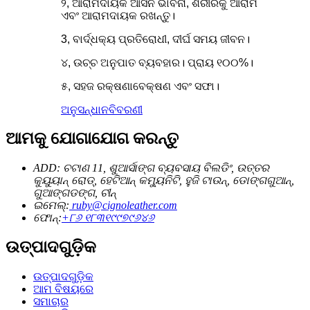
୨, ଆରାମଦାୟକ ଆସନ ଭାବନା, ଶରୀରକୁ ଆରାମ
ଏବଂ ଆରାମଦାୟକ ରଖନ୍ତୁ।
3, ବାର୍ଦ୍ଧକ୍ୟ ପ୍ରତିରୋଧୀ, ଦୀର୍ଘ ସମୟ ଜୀବନ।
୪, ଉଚ୍ଚ ଅନୁପାତ ବ୍ୟବହାର। ପ୍ରାୟ ୧୦୦%।
୫, ସହଜ ରକ୍ଷଣାବେକ୍ଷଣ ଏବଂ ସଫା।
ଅନୁସନ୍ଧାନ
ବିବରଣୀ
ଆମକୁ ଯୋଗାଯୋଗ କରନ୍ତୁ
ADD: ଚଟାଣ 11, ଶୁଆର୍ସାଙ୍ଗ ବ୍ୟବସାୟ ବିଲଡିଂ, ଉତ୍ତର
କୁୟୁୟାନ୍ ରୋଡ୍, ହେଟିଆନ୍ କମ୍ୟୁନିଟି, ହୁଜି ଟାଉନ୍, ଡୋଙ୍ଗଗୁଆନ୍,
ଗୁଆଙ୍ଗଡଙ୍ଗ, ଚୀନ୍
ଇମେଲ୍:
ruby@cignoleather.com
ଫୋନ୍:
+୮୬ ୧୮୩୧୯୯୭୯୬୪୬
ଉତ୍ପାଦଗୁଡ଼ିକ
ଉତ୍ପାଦଗୁଡ଼ିକ
ଆମ ବିଷୟରେ
ସମାଚାର