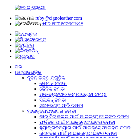
ruby@cignoleather.com
+୮୬ ୧୮୩୧୯୯୭୯୬୪୬
ଘର
ଉତ୍ପାଦଗୁଡ଼ିକ
ନୂତନ ଉତ୍ପାଦଗୁଡ଼ିକ
ଭେଗାନ୍ ଚମଡା
ଜୈବିକ ଚମଡା
ପୁନଃବ୍ୟବହାର କରାଯାଇଥିବା ଚମଡ଼ା
ସିଲିକନ୍ ଚମଡା
ସଲଭେଣ୍ଟ ଫ୍ରି ଚମଡା
ମାଇକ୍ରୋଫାଇବର ଚମଡା
କାର ସିଟ୍ କଭର ପାଇଁ ମାଇକ୍ରୋଫାଇବର ଚମଡା
ଫର୍ନିଚର ପାଇଁ ମାଇକ୍ରୋଫାଇବର ଚମଡା
ହ୍ୟାଙ୍ଗଡବ୍ୟାଗ ପାଇଁ ମାଇକ୍ରୋଫାଇବର ଚମଡା
ନୋଟବୁକ୍ ପାଇଁ ମାଇକ୍ରୋଫାଇବର ଚମଡା