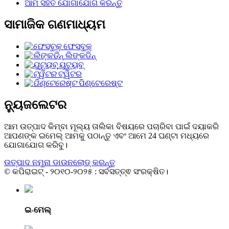
ଆମ ସହିତ ଯୋଗାଯୋଗ କରନ୍ତୁ
ସାମାଜିକ ଗଣମାଧ୍ୟମ
ଫେସବୁକ୍
ଲିଙ୍କଡିନ୍
ୟୁଟ୍ୟୁବ୍
ଟ୍ୱିଟର
ପିଣ୍ଟେରେଷ୍ଟ
ନ୍ୟୁଜଲେଟର
ଆମ ଉତ୍ପାଦ କିମ୍ବା ମୂଲ୍ୟ ତାଲିକା ବିଷୟରେ ପଚାରିବା ପାଇଁ ଦୟାକରି
ଆପଣଙ୍କ ଇମେଲ୍ ଆମକୁ ପଠାନ୍ତୁ ଏବଂ ଆମେ 24 ଘଣ୍ଟା ମଧ୍ୟରେ
ଯୋଗାଯୋଗ କରିବୁ।
ଉତ୍ପାଦ ନମୁନା ଡାଉନଲୋଡ୍ କରନ୍ତୁ
© କପିରାଇଟ୍ - ୨୦୧୦-୨୦୨୫ : ସର୍ବସତ୍ତ୍ଵ ସଂରକ୍ଷିତ।
ଇ-ମେଲ୍