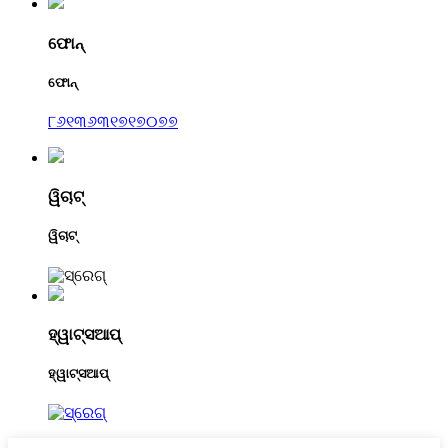
ଫୋନ୍
ଫୋନ୍
୮୬୧୩୬୩୧୭୧୭୦୭୭
ୱିଚାଟ୍
ୱିଚାଟ୍
ହ୍ୱାଟ୍ସଆପ୍
ହ୍ୱାଟ୍ସଆପ୍