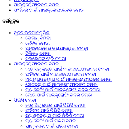
ମାଇକ୍ରୋଫାଇବର ଚମଡା
ଫର୍ନିଚର ପାଇଁ ମାଇକ୍ରୋଫାଇବର ଚମଡା
ବର୍ଗଗୁଡ଼ିକ
ନୂତନ ଉତ୍ପାଦଗୁଡ଼ିକ
ଭେଗାନ୍ ଚମଡା
ଜୈବିକ ଚମଡା
ପୁନଃବ୍ୟବହାର କରାଯାଇଥିବା ଚମଡ଼ା
ସିଲିକନ୍ ଚମଡା
ସଲଭେଣ୍ଟ ଫ୍ରି ଚମଡା
ମାଇକ୍ରୋଫାଇବର ଚମଡା
କାର ସିଟ୍ କଭର ପାଇଁ ମାଇକ୍ରୋଫାଇବର ଚମଡା
ଫର୍ନିଚର ପାଇଁ ମାଇକ୍ରୋଫାଇବର ଚମଡା
ହ୍ୟାଙ୍ଗଡବ୍ୟାଗ ପାଇଁ ମାଇକ୍ରୋଫାଇବର ଚମଡା
ନୋଟବୁକ୍ ପାଇଁ ମାଇକ୍ରୋଫାଇବର ଚମଡା
ପ୍ୟାକେଜିଂ ପାଇଁ ମାଇକ୍ରୋଫାଇବର ଚମଡା
ଜୋତା ପାଇଁ ମାଇକ୍ରୋଫାଇବର ଚମଡା
ପିଭିସି ଚମଡା
କାର୍ ସିଟ୍ କଭର ପାଇଁ ପିଭିସି ଚମଡା
ଫର୍ନିଚର ପାଇଁ ପିଭିସି ଚମଡା
ହ୍ୟାଣ୍ଡବ୍ୟାଗ ପାଇଁ ପିଭିସି ଚମଡା
ପ୍ୟାକେଜିଂ ପାଇଁ ପିଭିସି ଚମଡା
ୟାଟ୍ ବସିବା ପାଇଁ ପିଭିସି ଚମଡା