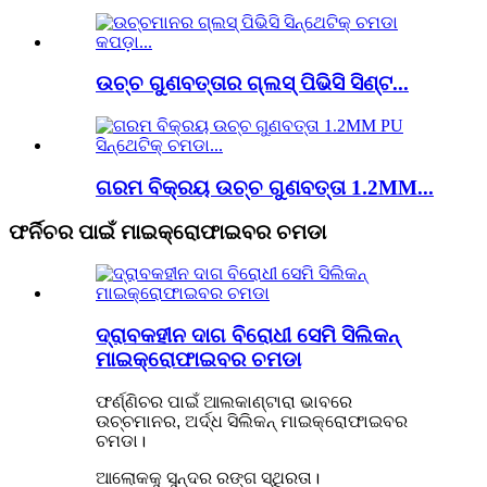
ଉଚ୍ଚ ଗୁଣବତ୍ତାର ଗ୍ଲସ୍ ପିଭିସି ସିଣ୍ଟ...
ଗରମ ବିକ୍ରୟ ଉଚ୍ଚ ଗୁଣବତ୍ତା 1.2MM...
ଫର୍ନିଚର ପାଇଁ ମାଇକ୍ରୋଫାଇବର ଚମଡା
ଦ୍ରାବକହୀନ ଦାଗ ବିରୋଧୀ ସେମି ସିଲିକନ୍
ମାଇକ୍ରୋଫାଇବର ଚମଡା
ଫର୍ଣ୍ଣିଚର ପାଇଁ ଆଲକାଣ୍ଟାରା ଭାବରେ
ଉଚ୍ଚମାନର, ଅର୍ଦ୍ଧ ସିଲିକନ୍ ମାଇକ୍ରୋଫାଇବର
ଚମଡା।
ଆଲୋକକୁ ସୁନ୍ଦର ରଙ୍ଗ ସ୍ଥିରତା।