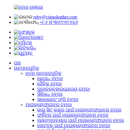
ruby@cignoleather.com
+୮୬ ୧୮୩୧୯୯୭୯୬୪୬
ଘର
ଉତ୍ପାଦଗୁଡ଼ିକ
ନୂତନ ଉତ୍ପାଦଗୁଡ଼ିକ
ଭେଗାନ୍ ଚମଡା
ଜୈବିକ ଚମଡା
ପୁନଃବ୍ୟବହାରଯୋଗ୍ୟ ଚମଡା
ସିଲିକନ୍ ଚମଡା
ସଲଭେଣ୍ଟ ଫ୍ରି ଚମଡା
ମାଇକ୍ରୋଫାଇବର ଚମଡା
କାର ସିଟ୍ କଭର ପାଇଁ ମାଇକ୍ରୋଫାଇବର ଚମଡା
ଫର୍ନିଚର ପାଇଁ ମାଇକ୍ରୋଫାଇବର ଚମଡା
ହ୍ୟାଙ୍ଗଡବ୍ୟାଗ ପାଇଁ ମାଇକ୍ରୋଫାଇବର ଚମଡା
ନୋଟବୁକ୍ ପାଇଁ ମାଇକ୍ରୋଫାଇବର ଚମଡା