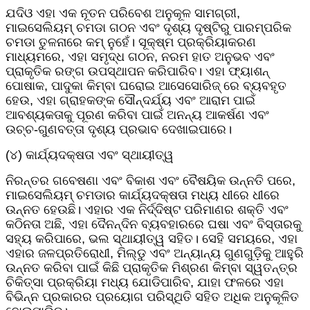
ଯଦିଓ ଏହା ଏକ ନୂତନ ପରିବେଶ ଅନୁକୂଳ ସାମଗ୍ରୀ,
ମାଇସେଲିୟମ୍ ଚମଡା ଗଠନ ଏବଂ ଦୃଶ୍ୟ ଦୃଷ୍ଟିରୁ ପାରମ୍ପରିକ
ଚମଡା ତୁଳନାରେ କମ୍ ନୁହେଁ। ସୂକ୍ଷ୍ମ ପ୍ରକ୍ରିୟାକରଣ
ମାଧ୍ୟମରେ, ଏହା ସମୃଦ୍ଧ ଗଠନ, ନରମ ହାତ ଅନୁଭବ ଏବଂ
ପ୍ରାକୃତିକ ରଙ୍ଗ ଉପସ୍ଥାପନ କରିପାରିବ। ଏହା ଫ୍ୟାଶନ୍
ପୋଷାକ, ପାଦୁକା କିମ୍ବା ଘରୋଇ ଆସେସୋରିଜ୍ ରେ ବ୍ୟବହୃତ
ହେଉ, ଏହା ଗ୍ରାହକଙ୍କ ସୌନ୍ଦର୍ଯ୍ୟ ଏବଂ ଆରାମ ପାଇଁ
ଆବଶ୍ୟକତାକୁ ପୂରଣ କରିବା ପାଇଁ ଅନନ୍ୟ ଆକର୍ଷଣ ଏବଂ
ଉଚ୍ଚ-ଗୁଣବତ୍ତା ଦୃଶ୍ୟ ପ୍ରଭାବ ଦେଖାଇପାରେ।
(୪) କାର୍ଯ୍ୟଦକ୍ଷତା ଏବଂ ସ୍ଥାୟୀତ୍ୱ
ନିରନ୍ତର ଗବେଷଣା ଏବଂ ବିକାଶ ଏବଂ ବୈଷୟିକ ଉନ୍ନତି ପରେ,
ମାଇସେଲିୟମ୍ ଚମଡାର କାର୍ଯ୍ୟଦକ୍ଷତା ମଧ୍ୟ ଧୀରେ ଧୀରେ
ଉନ୍ନତ ହେଉଛି। ଏହାର ଏକ ନିର୍ଦ୍ଦିଷ୍ଟ ପରିମାଣର ଶକ୍ତି ଏବଂ
କଠିନତା ଅଛି, ଏହା ଦୈନନ୍ଦିନ ବ୍ୟବହାରରେ ଘଷା ଏବଂ ବିସ୍ତାରକୁ
ସହ୍ୟ କରିପାରେ, ଭଲ ସ୍ଥାୟୀତ୍ୱ ସହିତ। ସେହି ସମୟରେ, ଏହା
ଏହାର ଜଳପ୍ରତିରୋଧୀ, ମିଲ୍ଡୁ ଏବଂ ଅନ୍ୟାନ୍ୟ ଗୁଣଗୁଡ଼ିକୁ ଆହୁରି
ଉନ୍ନତ କରିବା ପାଇଁ କିଛି ପ୍ରାକୃତିକ ମିଶ୍ରଣ କିମ୍ବା ସ୍ୱତନ୍ତ୍ର
ଚିକିତ୍ସା ପ୍ରକ୍ରିୟା ମଧ୍ୟ ଯୋଡିପାରିବ, ଯାହା ଫଳରେ ଏହା
ବିଭିନ୍ନ ପ୍ରକାରର ପ୍ରୟୋଗ ପରିସ୍ଥିତି ସହିତ ଅଧିକ ଅନୁକୂଳିତ