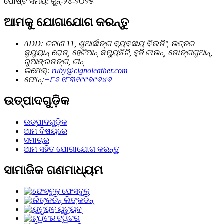
ପୋଷ୍ଟ ସମୟ: ଜୁନ୍-୨୪-୨୦୨୫
ଆମକୁ ଯୋଗାଯୋଗ କରନ୍ତୁ
ADD: ଚଟାଣ 11, ଶୁଆର୍ସାଙ୍ଗ ବ୍ୟବସାୟ ବିଲଡିଂ, ଉତ୍ତର
କୁୟୁୟାନ୍ ରୋଡ୍, ହେଟିଆନ୍ କମ୍ୟୁନିଟି, ହୁଜି ଟାଉନ୍, ଡୋଙ୍ଗଗୁଆନ୍,
ଗୁଆଙ୍ଗଡଙ୍ଗ, ଚୀନ୍
ଇମେଲ୍:
ruby@cignoleather.com
ଫୋନ୍:
+୮୬ ୧୮୩୧୯୯୭୯୬୪୬
ଉତ୍ପାଦଗୁଡ଼ିକ
ଉତ୍ପାଦଗୁଡ଼ିକ
ଆମ ବିଷୟରେ
ସମାଚାର
ଆମ ସହିତ ଯୋଗାଯୋଗ କରନ୍ତୁ
ସାମାଜିକ ଗଣମାଧ୍ୟମ
ଫେସବୁକ୍
ଲିଙ୍କଡିନ୍
ୟୁଟ୍ୟୁବ୍
ଟ୍ୱିଟର