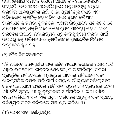
ନବୀକରଣୀୟ ସମ୍ପଦ ଉପରେ ଆଧାରିତ - ମାଇସେଲିୟମ୍
ସଂସ୍କୃତି, ଉତ୍ପାଦନ ପ୍ରକ୍ରିୟାରେ ପଶୁମାନଙ୍କୁ ହତ୍ୟା
କରିବାର ଆବଶ୍ୟକତା ନାହିଁ, ଯାହା ପ୍ରାଣୀଙ୍କ କ୍ଷତି ଏବଂ
ପରିବେଶର କ୍ଷତିକୁ ବହୁ ପରିମାଣରେ ହ୍ରାସ କରିଥାଏ।
ପାରମ୍ପରିକ ଚମଡା ତୁଳନାରେ, ଏହାର ଉତ୍ପାଦନ ପ୍ରକ୍ରିୟାରେ
ଯଥେଷ୍ଟ କମ୍ ଶକ୍ତି ଏବଂ ଜଳ ସମ୍ପଦ ଆବଶ୍ୟକ ହୁଏ, ଏବଂ
ପରିବେଶ ଉପରେ ନକାରାତ୍ମକ ପ୍ରଭାବକୁ ହ୍ରାସ କରିବା ପାଇଁ
ଉତ୍ସରୁ ବହୁ ପରିମାଣରେ କ୍ଷତିକାରକ ରାସାୟନିକ ନିର୍ଗମନ
ଉତ୍ପାଦନ ହୁଏ ନାହିଁ।
(୨) ଜୈବ ବିଘଟନଶୀଳତା
ଏହି ଅଭିନବ ସାମଗ୍ରୀର ଭଲ ଜୈବ ଅପଘଟନଶୀଳତା ମଧ୍ୟ ଅଛି।
ଏହାର ଉପଯୋଗୀ ଜୀବନର ଶେଷରେ, ମାଇସେଲିୟମ୍ ଚମଡା
ପ୍ରାକୃତିକ ପରିବେଶରେ ପ୍ରାକୃତିକ ଭାବରେ ପଚିପାରେ ଏବଂ
ପାରମ୍ପରିକ ଚମଡା ପରି ଦୀର୍ଘ ସମୟ ପାଇଁ ଲ୍ୟାଣ୍ଡଫିଲ୍ସରେ
ରହିବ ନାହିଁ, ଯାହା ଫଳରେ ମାଟି ଏବଂ ଭୂତଳ ଜଳ ପ୍ରଦୂଷଣ ହେବ।
ଏହି ବୈଶିଷ୍ଟ୍ୟ ଏହାକୁ ବୃତ୍ତାକାର ଅର୍ଥନୀତିର ଧାରଣା ସହିତ
ସମାନ କରିଥାଏ ଏବଂ ଏକ ଅଧିକ ପରିବେଶ ଅନୁକୂଳ ଏବଂ ସ୍ଥାୟୀ
ଭବିଷ୍ୟତ ଗଠନ କରିବାରେ ସାହାଯ୍ୟ କରିଥାଏ।
(୩) ଗଠନ ଏବଂ ସୌନ୍ଦର୍ଯ୍ୟ