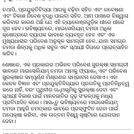
ତଥାପି, ପ୍ରଯୁକ୍ତିବିଦ୍ୟା ଆଗକୁ ବଢ଼ିବା ସହିତ ଏବଂ ଗବେଷଣା
ଏବଂ ବିକାଶ ନିବେଶ ବୃଦ୍ଧି ପାଇବା ସହିତ, ଆମ ପାଖରେ ବିଶ୍ୱାସ
କରିବାର କାରଣ ଅଛି ଯେ ଏହି ଚ୍ୟାଲେଞ୍ଜଗୁଡ଼ିକ ଧୀରେ ଧୀରେ
ଦୂର ହେବ। ଭବିଷ୍ୟତରେ, ମାଇସେଲିୟମ୍ ଚମଡା ଅଧିକ
କ୍ଷେତ୍ରରେ ବ୍ୟାପକ ଭାବରେ ବ୍ୟବହୃତ ହେବ ଏବଂ ଏକ
ମୁଖ୍ୟଧାରାର ପରିବେଶ ଅନୁକୂଳ ସାମଗ୍ରୀ ହେବ, ଯାହା ସମଗ୍ର
ଚମଡା ଶିଳ୍ପକୁ ଅଧିକ ସବୁଜ ଏବଂ ସ୍ଥାୟୀ ଦିଗରେ ପ୍ରୋତ୍ସାହିତ
କରିବ।
ଶେଷରେ, ଏକ ପ୍ରକାରର ଅଭିନବ ପରିବେଶ ସୁରକ୍ଷା ସାମଗ୍ରୀ
ଭାବରେ ମାଇସେଲିୟମ୍ ଚମଡା ଆମକୁ ଫ୍ୟାଶନ୍ ଏବଂ ପରିବେଶ
ସୁରକ୍ଷାର ସମ୍ପୂର୍ଣ୍ଣ ମିଶ୍ରଣର ସମ୍ଭାବନା ଦେଖାଏ। ଏହା
କେବଳ ବିଜ୍ଞାନ ଏବଂ ପ୍ରଯୁକ୍ତିବିଦ୍ୟାର ପ୍ରଗତିକୁ ପ୍ରତିନିଧିତ୍ୱ
କରେ ନାହିଁ, ବରଂ ପୃଥିବୀର ଜନ୍ମଭୂମିକୁ ସୁରକ୍ଷା ଦେବା ଏବଂ
ସ୍ଥାୟୀ ବିକାଶ ପାଇଁ ମାନବଜାତିର ଦୃଢ଼ ସଂକଳ୍ପକୁ ମଧ୍ୟ
ପ୍ରତିପାଦିତ କରେ। ଆସନ୍ତୁ ଭବିଷ୍ୟତରେ ମାଇସେଲିୟମ୍
ଚମଡା ଆହୁରି ଚମତ୍କାର ଭାବରେ ପ୍ରସ୍ଫୁଟିତ ହେବା ପାଇଁ
ଅପେକ୍ଷା କରିବା, ଏକ ଉତ୍ତମ ବିଶ୍ୱ ସୃଷ୍ଟିରେ ଯୋଗଦାନ
ଦେବା।