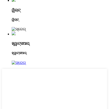
ୱିଚାଟ୍
ୱିଚାଟ୍
ହ୍ୱାଟ୍ସଆପ୍
ହ୍ୱାଟ୍ସଆପ୍