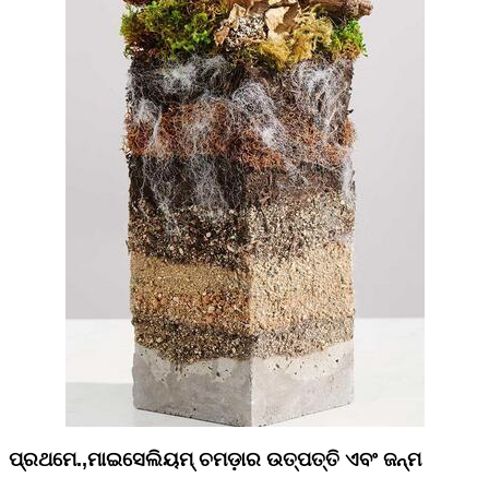
ପ୍ରଥମେ
.
,
ମାଇସେଲିୟମ୍ ଚମଡ଼ାର ଉତ୍ପତ୍ତି ଏବଂ ଜନ୍ମ