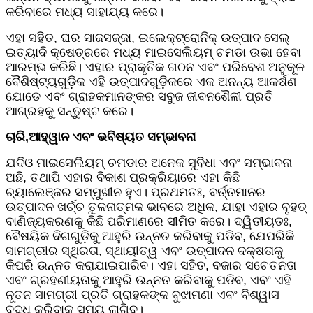
କରିବାରେ ମଧ୍ୟ ସାହାଯ୍ୟ କରେ।
ଏହା ସହିତ, ଘର ସାଜସଜ୍ଜା, ଇଲେକ୍ଟ୍ରୋନିକ୍ ଉତ୍ପାଦ ସେଲ୍
ଇତ୍ୟାଦି କ୍ଷେତ୍ରରେ ମଧ୍ୟ ମାଇସେଲିୟମ୍ ଚମଡା ଉଭା ହେବା
ଆରମ୍ଭ କରିଛି। ଏହାର ପ୍ରାକୃତିକ ଗଠନ ଏବଂ ପରିବେଶ ଅନୁକୂଳ
ବୈଶିଷ୍ଟ୍ୟଗୁଡ଼ିକ ଏହି ଉତ୍ପାଦଗୁଡ଼ିକରେ ଏକ ଅନନ୍ୟ ଆକର୍ଷଣ
ଯୋଡେ ଏବଂ ଗ୍ରାହକମାନଙ୍କର ସବୁଜ ଜୀବନଶୈଳୀ ପ୍ରତି
ଆଗ୍ରହକୁ ସନ୍ତୁଷ୍ଟ କରେ।
ଚାରି,
ଆହ୍ୱାନ ଏବଂ ଭବିଷ୍ୟତ ସମ୍ଭାବନା
ଯଦିଓ ମାଇସେଲିୟମ୍ ଚମଡାର ଅନେକ ସୁବିଧା ଏବଂ ସମ୍ଭାବନା
ଅଛି, ତଥାପି ଏହାର ବିକାଶ ପ୍ରକ୍ରିୟାରେ ଏହା କିଛି
ଚ୍ୟାଲେଞ୍ଜର ସମ୍ମୁଖୀନ ହୁଏ। ପ୍ରଥମତଃ, ବର୍ତ୍ତମାନର
ଉତ୍ପାଦନ ଖର୍ଚ୍ଚ ତୁଳନାତ୍ମକ ଭାବରେ ଅଧିକ, ଯାହା ଏହାର ବୃହତ୍
ବାଣିଜ୍ୟକରଣକୁ କିଛି ପରିମାଣରେ ସୀମିତ କରେ। ଦ୍ୱିତୀୟତଃ,
ବୈଷୟିକ ଦିଗଗୁଡ଼ିକୁ ଆହୁରି ଉନ୍ନତ କରିବାକୁ ପଡିବ, ଯେପରିକି
ସାମଗ୍ରୀର ସ୍ଥିରତା, ସ୍ଥାୟୀତ୍ୱ ଏବଂ ଉତ୍ପାଦନ ଦକ୍ଷତାକୁ
କିପରି ଉନ୍ନତ କରାଯାଇପାରିବ। ଏହା ସହିତ, ବଜାର ସଚେତନତା
ଏବଂ ଗ୍ରହଣୀୟତାକୁ ଆହୁରି ଉନ୍ନତ କରିବାକୁ ପଡିବ, ଏବଂ ଏହି
ନୂତନ ସାମଗ୍ରୀ ପ୍ରତି ଗ୍ରାହକଙ୍କ ବୁଝାମଣା ଏବଂ ବିଶ୍ୱାସ
ବୃଦ୍ଧି କରିବାକୁ ସମୟ ଲାଗିବ।