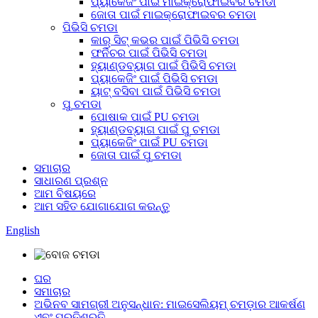
ପ୍ୟାକେଜିଂ ପାଇଁ ମାଇକ୍ରୋଫାଇବର ଚମଡା
ଜୋତା ପାଇଁ ମାଇକ୍ରୋଫାଇବର ଚମଡା
ପିଭିସି ଚମଡା
କାର୍ ସିଟ୍ କଭର ପାଇଁ ପିଭିସି ଚମଡା
ଫର୍ନିଚର ପାଇଁ ପିଭିସି ଚମଡା
ହ୍ୟାଣ୍ଡବ୍ୟାଗ ପାଇଁ ପିଭିସି ଚମଡା
ପ୍ୟାକେଜିଂ ପାଇଁ ପିଭିସି ଚମଡା
ୟାଟ୍ ବସିବା ପାଇଁ ପିଭିସି ଚମଡା
ପୁ ଚମଡା
ପୋଷାକ ପାଇଁ PU ଚମଡା
ହ୍ୟାଣ୍ଡବ୍ୟାଗ ପାଇଁ ପୁ ଚମଡା
ପ୍ୟାକେଜିଂ ପାଇଁ PU ଚମଡା
ଜୋତା ପାଇଁ ପୁ ଚମଡା
ସମାଚାର
ସାଧାରଣ ପ୍ରଶ୍ନ
ଆମ ବିଷୟରେ
ଆମ ସହିତ ଯୋଗାଯୋଗ କରନ୍ତୁ
English
ଘର
ସମାଚାର
ଅଭିନବ ସାମଗ୍ରୀ ଅନୁସନ୍ଧାନ: ମାଇସେଲିୟମ୍ ଚମଡ଼ାର ଆକର୍ଷଣ
ଏବଂ ପ୍ରତିଶ୍ରୁତି