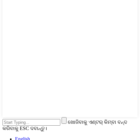
ଖୋଜିବାକୁ ଏଣ୍ଟର୍ କିମ୍ବା ବନ୍ଦ
କରିବାକୁ ESC ଦବାନ୍ତୁ।
English