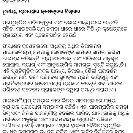
ହୋଇପାରିବ।
ତୃତୀୟ, ପ୍ରୟୋଗ କ୍ଷେତ୍ରର ବିସ୍ତାର
ପ୍ରଯୁକ୍ତିର ପରିପକ୍ୱତା ଏବଂ ବଜାର ମାନ୍ୟତାରେ ଉନ୍ନତି
ସହିତ, ମାଇସେଲିୟମ୍ ଚମଡା ଧୀରେ ଧୀରେ ବିଭିନ୍ନ କ୍ଷେତ୍ରରେ
ପ୍ରୟୋଗ ଏବଂ ପ୍ରୋତ୍ସାହିତ ହେଉଛି।
ଫ୍ୟାଶନ କ୍ଷେତ୍ରରେ, ଅଧିକରୁ ଅଧିକ ଡିଜାଇନର୍
ମାଇସେଲିୟମ୍ ଚମଡାକୁ ସେମାନଙ୍କ କାମରେ ସାମିଲ କରିବା
ଆରମ୍ଭ କରିଛନ୍ତି, ଫ୍ୟାଶନେବଲ୍ ଏବଂ ପରିବେଶ ଅନୁକୂଳ
ପୋଷାକ, ବ୍ୟାଗ୍ ଏବଂ ଆନୁଷଙ୍ଗିକ ସାମଗ୍ରୀ ସୃଷ୍ଟି କରୁଛନ୍ତି।
ଏହି ସୃଷ୍ଟିଗୁଡ଼ିକ କେବଳ ଅନନ୍ୟ ଡିଜାଇନ୍ ଶୈଳୀ ପ୍ରଦର୍ଶନ
କରନ୍ତି ନାହିଁ, ବରଂ ପରିବେଶ ସୁରକ୍ଷା ପ୍ରତି ଦାୟିତ୍ୱ ଏବଂ
ପ୍ରତିବଦ୍ଧତାର ଭାବନା ମଧ୍ୟ ପ୍ରକାଶ କରନ୍ତି ଏବଂ ଅନେକ
ପରିବେଶ ସଚେତନ ଗ୍ରାହକଙ୍କ ଦ୍ୱାରା ପସନ୍ଦ କରାଯାଏ।
ମାଇସେଲିୟମ୍ ଚମଡ଼ାର କାର ଭିତର ସାଜସଜ୍ଜାରେ ମଧ୍ୟ
ବ୍ୟାପକ ପ୍ରୟୋଗ ସମ୍ଭାବନା ରହିଛି। ଏହା ପାରମ୍ପରିକ ଚମଡ଼ା
ସିଟ୍ ଏବଂ ଭିତର ସାମଗ୍ରୀକୁ ବଦଳାଇ ପାରିବ, ଯାହା କାରକୁ ଅଧିକ
ପରିବେଶ ଅନୁକୂଳ ଏବଂ ଆରାମଦାୟକ ଡ୍ରାଇଭିଂ ଅଭିଜ୍ଞତା
ଆଣିଥାଏ। ସେହି ସମୟରେ, ଏହାର ହାଲୁକା ବୈଶିଷ୍ଟ୍ୟଗୁଡ଼ିକ
ଇନ୍ଧନ କ୍ଷମତାକୁ ଉନ୍ନତ କରିବା ଏବଂ କାର୍ବନ ନିର୍ଗମନକୁ ହ୍ରାସ