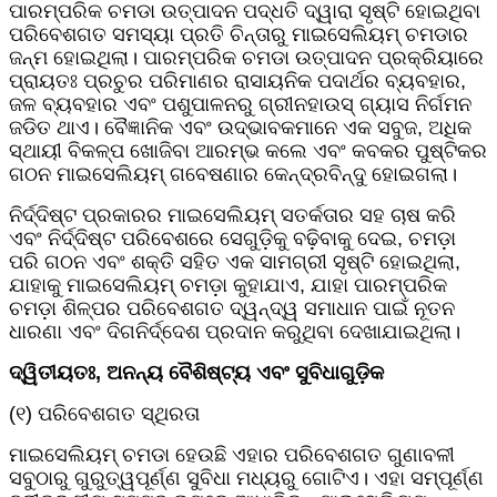
ପାରମ୍ପରିକ ଚମଡା ଉତ୍ପାଦନ ପଦ୍ଧତି ଦ୍ୱାରା ସୃଷ୍ଟି ହୋଇଥିବା
ପରିବେଶଗତ ସମସ୍ୟା ପ୍ରତି ଚିନ୍ତାରୁ ମାଇସେଲିୟମ୍ ଚମଡାର
ଜନ୍ମ ହୋଇଥିଲା। ପାରମ୍ପରିକ ଚମଡା ଉତ୍ପାଦନ ପ୍ରକ୍ରିୟାରେ
ପ୍ରାୟତଃ ପ୍ରଚୁର ପରିମାଣର ରାସାୟନିକ ପଦାର୍ଥର ବ୍ୟବହାର,
ଜଳ ବ୍ୟବହାର ଏବଂ ପଶୁପାଳନରୁ ଗ୍ରୀନହାଉସ୍ ଗ୍ୟାସ ନିର୍ଗମନ
ଜଡିତ ଥାଏ। ବୈଜ୍ଞାନିକ ଏବଂ ଉଦ୍ଭାବକମାନେ ଏକ ସବୁଜ, ଅଧିକ
ସ୍ଥାୟୀ ବିକଳ୍ପ ଖୋଜିବା ଆରମ୍ଭ କଲେ ଏବଂ କବକର ପୁଷ୍ଟିକର
ଗଠନ ମାଇସେଲିୟମ୍ ଗବେଷଣାର କେନ୍ଦ୍ରବିନ୍ଦୁ ହୋଇଗଲା।
ନିର୍ଦ୍ଦିଷ୍ଟ ପ୍ରକାରର ମାଇସେଲିୟମ୍ ସତର୍କତାର ସହ ଚାଷ କରି
ଏବଂ ନିର୍ଦ୍ଦିଷ୍ଟ ପରିବେଶରେ ସେଗୁଡ଼ିକୁ ବଢ଼ିବାକୁ ଦେଇ, ଚମଡ଼ା
ପରି ଗଠନ ଏବଂ ଶକ୍ତି ସହିତ ଏକ ସାମଗ୍ରୀ ସୃଷ୍ଟି ହୋଇଥିଲା,
ଯାହାକୁ ମାଇସେଲିୟମ୍ ଚମଡ଼ା କୁହାଯାଏ, ଯାହା ପାରମ୍ପରିକ
ଚମଡ଼ା ଶିଳ୍ପର ପରିବେଶଗତ ଦ୍ୱନ୍ଦ୍ୱ ସମାଧାନ ପାଇଁ ନୂତନ
ଧାରଣା ଏବଂ ଦିଗନିର୍ଦ୍ଦେଶ ପ୍ରଦାନ କରୁଥିବା ଦେଖାଯାଇଥିଲା।
ଦ୍ୱିତୀୟତଃ, ଅନନ୍ୟ ବୈଶିଷ୍ଟ୍ୟ ଏବଂ ସୁବିଧାଗୁଡ଼ିକ
(୧) ପରିବେଶଗତ ସ୍ଥିରତା
ମାଇସେଲିୟମ୍ ଚମଡା ହେଉଛି ଏହାର ପରିବେଶଗତ ଗୁଣାବଳୀ
ସବୁଠାରୁ ଗୁରୁତ୍ୱପୂର୍ଣ୍ଣ ସୁବିଧା ମଧ୍ୟରୁ ଗୋଟିଏ। ଏହା ସମ୍ପୂର୍ଣ୍ଣ