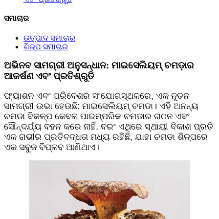
ସମାଚାର
ଉତ୍ପାଦ ସମାଚାର
ଶିଳ୍ପ ସମାଚାର
ଅଭିନବ ସାମଗ୍ରୀ ଅନୁସନ୍ଧାନ: ମାଇସେଲିୟମ୍ ଚମଡ଼ାର
ଆକର୍ଷଣ ଏବଂ ପ୍ରତିଶ୍ରୁତି
ଫ୍ୟାଶନ ଏବଂ ପରିବେଶର ସଂଯୋଗସ୍ଥଳରେ, ଏକ ନୂତନ
ସାମଗ୍ରୀ ଉଭା ହେଉଛି: ମାଇସେଲିୟମ୍ ଚମଡା। ଏହି ଅନନ୍ୟ
ଚମଡା ବିକଳ୍ପ କେବଳ ପାରମ୍ପରିକ ଚମଡାର ଗଠନ ଏବଂ
ସୌନ୍ଦର୍ଯ୍ୟ ବହନ କରେ ନାହିଁ, ବରଂ ଏଥିରେ ସ୍ଥାୟୀ ବିକାଶ ପ୍ରତି
ଏକ ଗଭୀର ପ୍ରତିବଦ୍ଧତା ମଧ୍ୟ ରହିଛି, ଯାହା ଚମଡା ଶିଳ୍ପରେ
ଏକ ସବୁଜ ବିପ୍ଳବ ଆଣିଥାଏ।