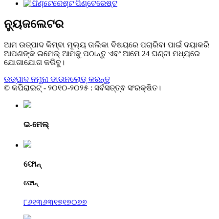
ପିଣ୍ଟେରେଷ୍ଟ
ନ୍ୟୁଜଲେଟର
ଆମ ଉତ୍ପାଦ କିମ୍ବା ମୂଲ୍ୟ ତାଲିକା ବିଷୟରେ ପଚାରିବା ପାଇଁ ଦୟାକରି
ଆପଣଙ୍କ ଇମେଲ୍ ଆମକୁ ପଠାନ୍ତୁ ଏବଂ ଆମେ 24 ଘଣ୍ଟା ମଧ୍ୟରେ
ଯୋଗାଯୋଗ କରିବୁ।
ଉତ୍ପାଦ ନମୁନା ଡାଉନଲୋଡ୍ କରନ୍ତୁ
© କପିରାଇଟ୍ - ୨୦୧୦-୨୦୨୫ : ସର୍ବସତ୍ତ୍ଵ ସଂରକ୍ଷିତ।
ଇ-ମେଲ୍
ଫୋନ୍
ଫୋନ୍
୮୬୧୩୬୩୧୭୧୭୦୭୭